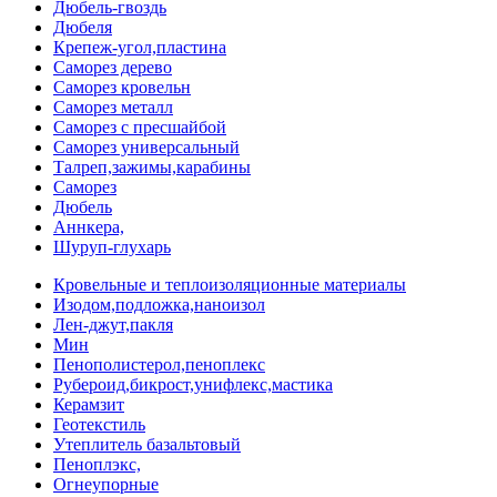
Дюбель-гвоздь
Дюбеля
Крепеж-угол,пластина
Саморез дерево
Саморез кровельн
Саморез металл
Саморез с пресшайбой
Саморез универсальный
Талреп,зажимы,карабины
Саморез
Дюбель
Аннкера,
Шуруп-глухарь
Кровельные и теплоизоляционные материалы
Изодом,подложка,наноизол
Лен-джут,пакля
Мин
Пенополистерол,пеноплекс
Рубероид,бикрост,унифлекс,мастика
Керамзит
Геотекстиль
Утеплитель базальтовый
Пеноплэкс,
Огнеупорные