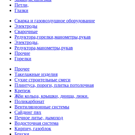
Петли,
Глазки
Сварка и газовоздушное оборудование
Электроды
Сварочные
Редуктора,горелки,манометры,рукав
Электроды,
Редуктора,манометры,рукав
Прочие
Горелки
Прочее
Такелажные изделия
Сухие строительные смеси
Плинтуса, пороги, плитка потолочная
Крепеж
Жби кольца, крышки, днища, люки.
Поликарбонат
Вентиляционные системы
Сайдинг пвх
Печное литье, дымоход
Водосточная система
Кирпич, газоблок
Бруски