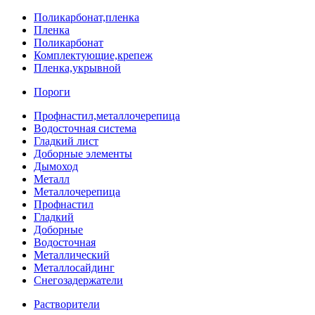
Поликарбонат,пленка
Пленка
Поликарбонат
Комплектующие,крепеж
Пленка,укрывной
Пороги
Профнастил,металлочерепица
Водосточная система
Гладкий лист
Доборные элементы
Дымоход
Металл
Металлочерепица
Профнастил
Гладкий
Доборные
Водосточная
Металлический
Металлосайдинг
Снегозадержатели
Растворители