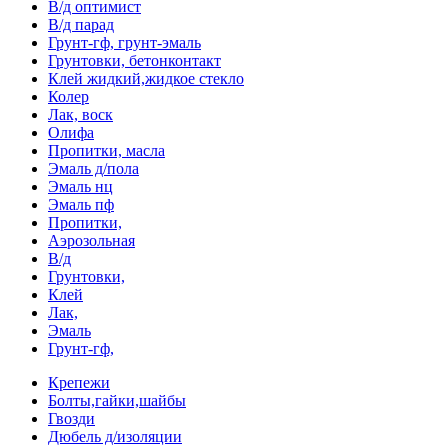
В/д оптимист
В/д парад
Грунт-гф, грунт-эмаль
Грунтовки, бетонконтакт
Клей жидкий,жидкое стекло
Колер
Лак, воск
Олифа
Пропитки, масла
Эмаль д/пола
Эмаль нц
Эмаль пф
Пропитки,
Аэрозольная
В/д
Грунтовки,
Клей
Лак,
Эмаль
Грунт-гф,
Крепежи
Болты,гайки,шайбы
Гвозди
Дюбель д/изоляции