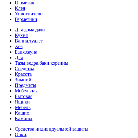
Герметик
Клея
Уплотнители
Герметики
Для дома,дачи
Кухня
Ванна,туалет
Хоз
Баня,сауна
Для
Тазы,ведра,баки,корзины
Средства
Красота
Зимний
Предметы
Мебельная
Бытовая
Ящики
Мебель
Кашпо,
Камины,
Средства индивидуальной защиты
Очки,