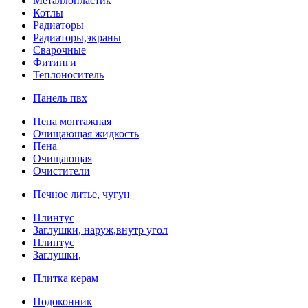
Металлопластик
Котлы
Радиаторы
Радиаторы,экраны
Сварочные
Фитинги
Теплоноситель
Панель пвх
Пена монтажная
Очищающая жидкость
Пена
Очищающая
Очистители
Печное литье, чугун
Плинтус
Заглушки, наруж,внутр угол
Плинтус
Заглушки,
Плитка керам
Подоконник