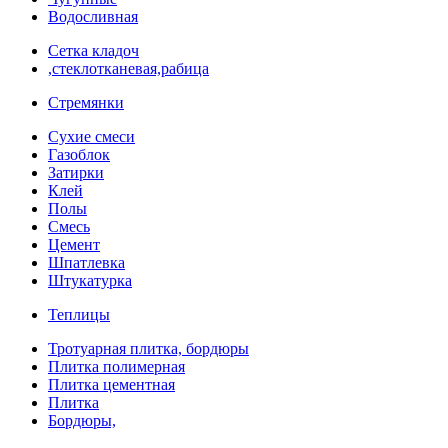
Водосливная
Сетка кладоч
,стеклотканевая,рабица
Стремянки
Сухие смеси
Газоблок
Затирки
Клей
Полы
Смесь
Цемент
Шпатлевка
Штукатурка
Теплицы
Тротуарная плитка, бордюры
Плитка полимерная
Плитка цементная
Плитка
Бордюры,