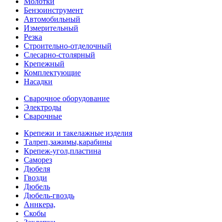
Молотки
Бензоинструмент
Автомобильный
Измерительный
Резка
Строительно-отделочный
Слесарно-столярный
Крепежный
Комплектующие
Насадки
Сварочное оборудование
Электроды
Сварочные
Крепежи и такелажные изделия
Талреп,зажимы,карабины
Крепеж-угол,пластина
Саморез
Дюбеля
Гвозди
Дюбель
Дюбель-гвоздь
Аннкера,
Скобы