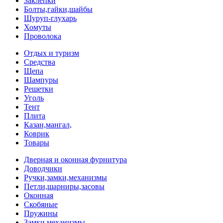
Заклепки
Болты,гайки,шайбы
Шуруп-глухарь
Хомуты
Проволока
Отдых и туризм
Средства
Щепа
Шампуры
Решетки
Уголь
Тент
Плита
Казан,мангал,
Коврик
Товары
Дверная и оконная фурнитура
Доводчики
Ручки,замки,механизмы
Петли,шарниры,засовы
Оконная
Скобяные
Пружины
Замки,механизмы