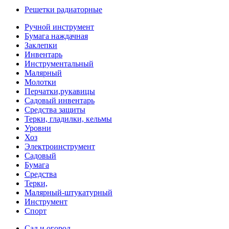
Решетки радиаторные
Ручной инструмент
Бумага наждачная
Заклепки
Инвентарь
Инструментальный
Малярный
Молотки
Перчатки,рукавицы
Садовый инвентарь
Средства защиты
Терки, гладилки, кельмы
Уровни
Хоз
Электроинструмент
Садовый
Бумага
Средства
Терки,
Малярный-штукатурный
Инструмент
Спорт
Сад и огород