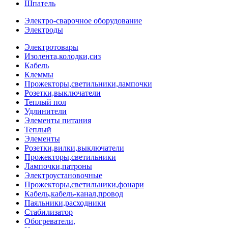
Шпатель
Электро-сварочное оборудование
Электроды
Электротовары
Изолента,колодки,сиз
Кабель
Клеммы
Прожекторы,светильники,лампочки
Розетки,выключатели
Теплый пол
Удлинители
Элементы питания
Теплый
Элементы
Розетки,вилки,выключатели
Прожекторы,светильники
Лампочки,патроны
Электроустановочные
Прожекторы,светильники,фонари
Кабель,кабель-канал,провод
Паяльники,расходники
Стабилизатор
Обогреватели,