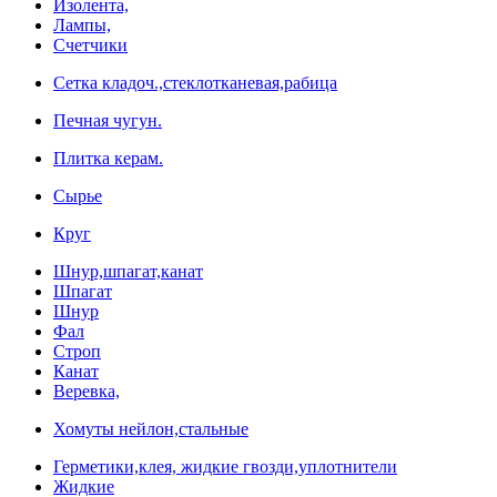
Изолента,
Лампы,
Счетчики
Сетка кладоч.,стеклотканевая,рабица
Печная чугун.
Плитка керам.
Сырье
Круг
Шнур,шпагат,канат
Шпагат
Шнур
Фал
Строп
Канат
Веревка,
Хомуты нейлон,стальные
Герметики,клея, жидкие гвозди,уплотнители
Жидкие