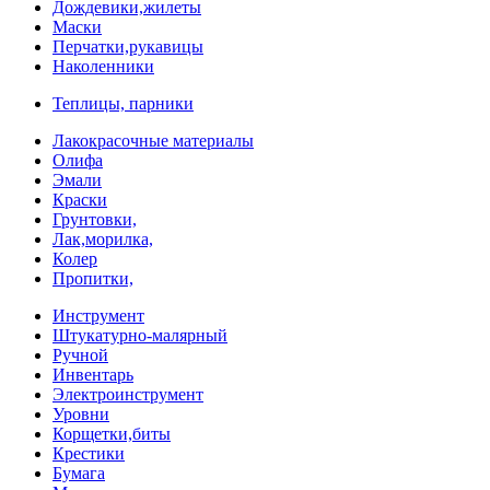
Дождевики,жилеты
Маски
Перчатки,рукавицы
Наколенники
Теплицы, парники
Лакокрасочные материалы
Олифа
Эмали
Краски
Грунтовки,
Лак,морилка,
Колер
Пропитки,
Инструмент
Штукатурно-малярный
Ручной
Инвентарь
Электроинструмент
Уровни
Корщетки,биты
Крестики
Бумага