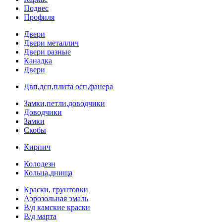
Подвес
Профиля
Двери
Двери металлич
Двери разные
Канадка
Двери
Двп,дсп,плита осп,фанера
Замки,петли,доводчики
Доводчики
Замки
Скобы
Кирпич
Колодезн
Кольца,днища
Краски, грунтовки
Аэрозольная эмаль
В/д камские краски
В/д марта