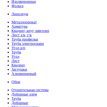
Изоляционные
Фольга
Линолеум
Металлопрокат
Арматура
Квадрат, круг, швеллер
Лист х/к, г/к
Труба профильн
Труба электросварн
Угол р/п
Труба
Угол
Лист
Квадрат,
Заглушки
Алюминиевый
Обои
Отопительная система
Доборные элем
Труба
Доборные