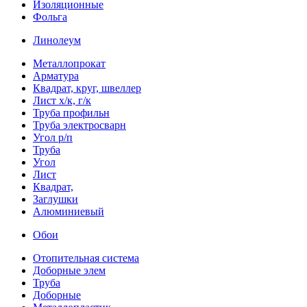
Изоляционные
Фольга
Линолеум
Металлопрокат
Арматура
Квадрат, круг, швеллер
Лист х/к, г/к
Труба профильн
Труба электросварн
Угол р/п
Труба
Угол
Лист
Квадрат,
Заглушки
Алюминиевый
Обои
Отопительная система
Доборные элем
Труба
Доборные