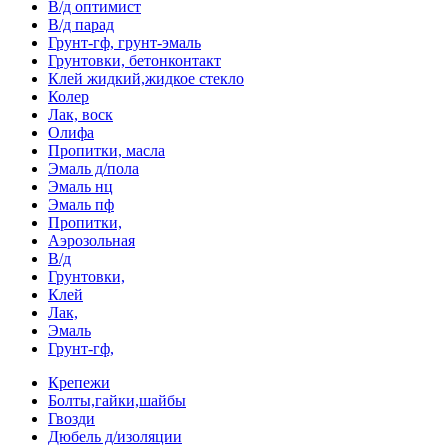
В/д оптимист
В/д парад
Грунт-гф, грунт-эмаль
Грунтовки, бетонконтакт
Клей жидкий,жидкое стекло
Колер
Лак, воск
Олифа
Пропитки, масла
Эмаль д/пола
Эмаль нц
Эмаль пф
Пропитки,
Аэрозольная
В/д
Грунтовки,
Клей
Лак,
Эмаль
Грунт-гф,
Крепежи
Болты,гайки,шайбы
Гвозди
Дюбель д/изоляции