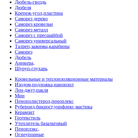
Дюбель-гвоздь
Дюбеля
Крепеж-угол,пластина
Саморез дерево
Саморез кровельн
Саморез металл
Саморез с пресшайбой
Саморез универсальный
Талреп,зажимы,карабины
Саморез
Дюбель
Аннкера,
Шуруп-глухарь
Кровельные и теплоизоляционные материалы
Изодом,подложка,наноизол
Лен-джут,пакля
Мин
Пенополистерол,пеноплекс
Рубероид,бикрост,унифлекс,мастика
Керамзит
Геотекстиль
Утеплитель базальтовый
Пеноплэкс,
Огнеупорные