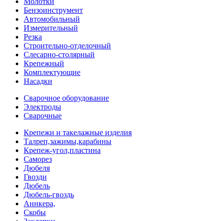
Молотки
Бензоинструмент
Автомобильный
Измерительный
Резка
Строительно-отделочный
Слесарно-столярный
Крепежный
Комплектующие
Насадки
Сварочное оборудование
Электроды
Сварочные
Крепежи и такелажные изделия
Талреп,зажимы,карабины
Крепеж-угол,пластина
Саморез
Дюбеля
Гвозди
Дюбель
Дюбель-гвоздь
Аннкера,
Скобы