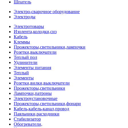
Шпатель
Электро-сварочное оборудование
Электроды
Электротовары
Изолента,колодки,сиз
Кабель
Клеммы
Прожекторы,светильники,лампочки
Розетки,выключатели
Теплый пол
Удлинители
Элементы питания
Теплый
Элементы
Розетки,вилки,выключатели
Прожекторы,светильники
Лампочки,патроны
Электроустановочные
Прожекторы,светильники,фонари
Кабель,кабель-канал,провод
Паяльники,расходники
Стабилизатор
Обогреватели,