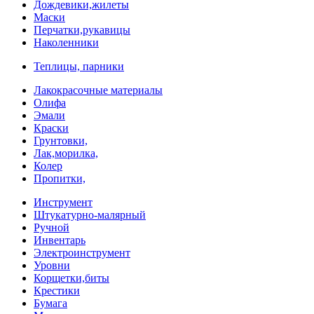
Дождевики,жилеты
Маски
Перчатки,рукавицы
Наколенники
Теплицы, парники
Лакокрасочные материалы
Олифа
Эмали
Краски
Грунтовки,
Лак,морилка,
Колер
Пропитки,
Инструмент
Штукатурно-малярный
Ручной
Инвентарь
Электроинструмент
Уровни
Корщетки,биты
Крестики
Бумага