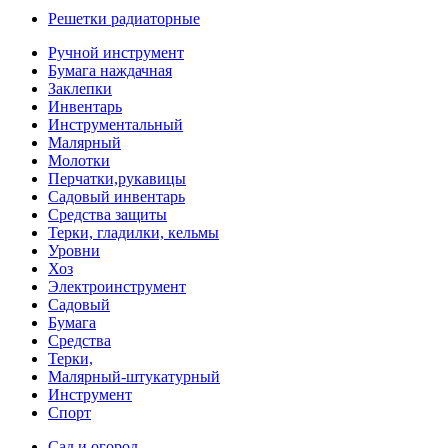
Решетки радиаторные
Ручной инструмент
Бумага наждачная
Заклепки
Инвентарь
Инструментальный
Малярный
Молотки
Перчатки,рукавицы
Садовый инвентарь
Средства защиты
Терки, гладилки, кельмы
Уровни
Хоз
Электроинструмент
Садовый
Бумага
Средства
Терки,
Малярный-штукатурный
Инструмент
Спорт
Сад и огород