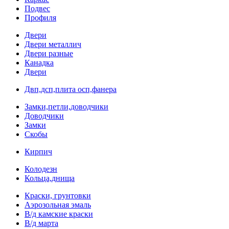
Подвес
Профиля
Двери
Двери металлич
Двери разные
Канадка
Двери
Двп,дсп,плита осп,фанера
Замки,петли,доводчики
Доводчики
Замки
Скобы
Кирпич
Колодезн
Кольца,днища
Краски, грунтовки
Аэрозольная эмаль
В/д камские краски
В/д марта