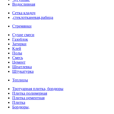
Водосливная
Сетка кладоч
,стеклотканевая,рабица
Стремянки
Сухие смеси
Газоблок
Затирки
Клей
Полы
Смесь
Цемент
Шпатлевка
Штукатурка
Теплицы
Тротуарная плитка, бордюры
Плитка полимерная
Плитка цементная
Плитка
Бордюры,