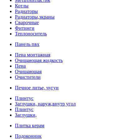
Металлопластик
Котлы
Радиаторы
Радиаторы,экраны
Сварочные
Фитинги
Теплоноситель
Панель пвх
Пена монтажная
Очищающая жидкость
Пена
Очищающая
Очистители
Печное литье, чугун
Плинтус
Заглушки, наруж,внутр угол
Плинтус
Заглушки,
Плитка керам
Подоконник