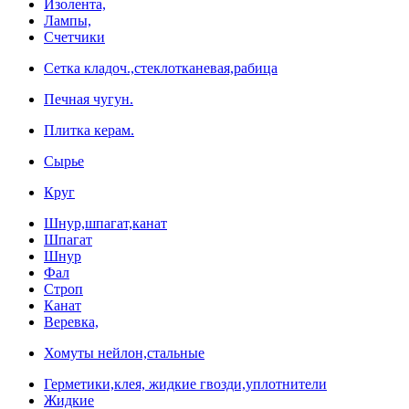
Изолента,
Лампы,
Счетчики
Сетка кладоч.,стеклотканевая,рабица
Печная чугун.
Плитка керам.
Сырье
Круг
Шнур,шпагат,канат
Шпагат
Шнур
Фал
Строп
Канат
Веревка,
Хомуты нейлон,стальные
Герметики,клея, жидкие гвозди,уплотнители
Жидкие