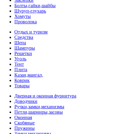
Заклепки
Болты,гайки,шайбы
Шуруп-глухарь
Хомуты
Проволока
Отдых и туризм
Средства
Щепа
Шампуры
Решетки
Уголь
Тент
Плита
Казан,мангал,
Коврик
Товары
Дверная и оконная фурнитура
Доводчики
Ручки,замки,механизмы
Петли,шарниры,засовы
Оконная
Скобяные
Пружины
Замки,механизмы