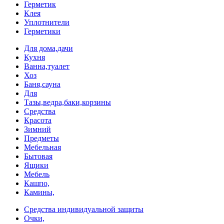
Герметик
Клея
Уплотнители
Герметики
Для дома,дачи
Кухня
Ванна,туалет
Хоз
Баня,сауна
Для
Тазы,ведра,баки,корзины
Средства
Красота
Зимний
Предметы
Мебельная
Бытовая
Ящики
Мебель
Кашпо,
Камины,
Средства индивидуальной защиты
Очки,