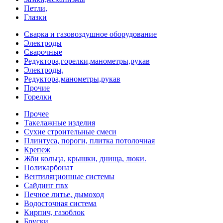
Петли,
Глазки
Сварка и газовоздушное оборудование
Электроды
Сварочные
Редуктора,горелки,манометры,рукав
Электроды,
Редуктора,манометры,рукав
Прочие
Горелки
Прочее
Такелажные изделия
Сухие строительные смеси
Плинтуса, пороги, плитка потолочная
Крепеж
Жби кольца, крышки, днища, люки.
Поликарбонат
Вентиляционные системы
Сайдинг пвх
Печное литье, дымоход
Водосточная система
Кирпич, газоблок
Бруски