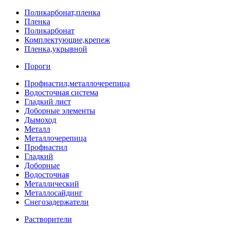
Поликарбонат,пленка
Пленка
Поликарбонат
Комплектующие,крепеж
Пленка,укрывной
Пороги
Профнастил,металлочерепица
Водосточная система
Гладкий лист
Доборные элементы
Дымоход
Металл
Металлочерепица
Профнастил
Гладкий
Доборные
Водосточная
Металлический
Металлосайдинг
Снегозадержатели
Растворители