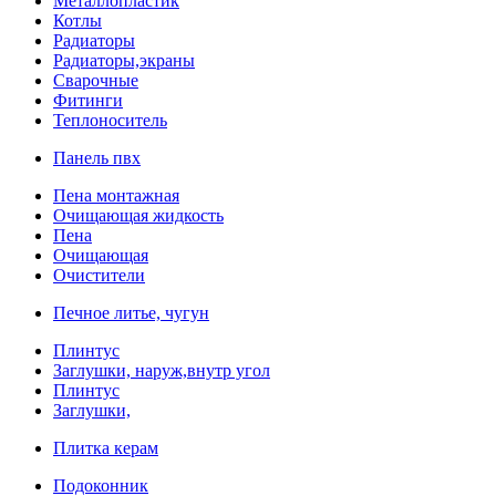
Металлопластик
Котлы
Радиаторы
Радиаторы,экраны
Сварочные
Фитинги
Теплоноситель
Панель пвх
Пена монтажная
Очищающая жидкость
Пена
Очищающая
Очистители
Печное литье, чугун
Плинтус
Заглушки, наруж,внутр угол
Плинтус
Заглушки,
Плитка керам
Подоконник