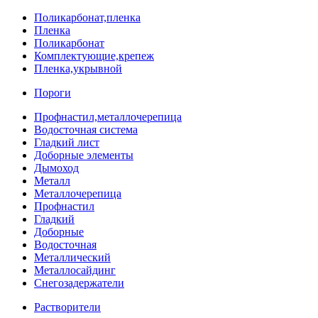
Поликарбонат,пленка
Пленка
Поликарбонат
Комплектующие,крепеж
Пленка,укрывной
Пороги
Профнастил,металлочерепица
Водосточная система
Гладкий лист
Доборные элементы
Дымоход
Металл
Металлочерепица
Профнастил
Гладкий
Доборные
Водосточная
Металлический
Металлосайдинг
Снегозадержатели
Растворители