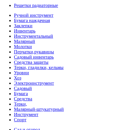
Решетки радиаторные
Ручной инструмент
Бумага наждачная
Заклепки
Инвентарь
Инструментальный
Малярный
Молотки
Перчатки,рукавицы
Садовый инвентарь
Средства защиты
Терки, гладилки, кельмы
Уровни
Хоз
Электроинструмент
Садовый
Бумага
Средства
Терки,
Малярный-штукатурный
Инструмент
Спорт
Сад и огород