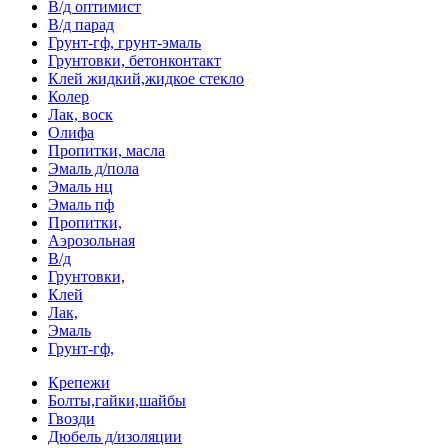
В/д оптимист
В/д парад
Грунт-гф, грунт-эмаль
Грунтовки, бетонконтакт
Клей жидкий,жидкое стекло
Колер
Лак, воск
Олифа
Пропитки, масла
Эмаль д/пола
Эмаль нц
Эмаль пф
Пропитки,
Аэрозольная
В/д
Грунтовки,
Клей
Лак,
Эмаль
Грунт-гф,
Крепежи
Болты,гайки,шайбы
Гвозди
Дюбель д/изоляции