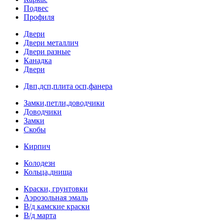
Подвес
Профиля
Двери
Двери металлич
Двери разные
Канадка
Двери
Двп,дсп,плита осп,фанера
Замки,петли,доводчики
Доводчики
Замки
Скобы
Кирпич
Колодезн
Кольца,днища
Краски, грунтовки
Аэрозольная эмаль
В/д камские краски
В/д марта