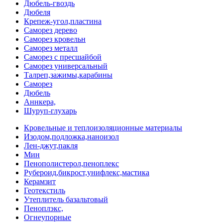
Дюбель-гвоздь
Дюбеля
Крепеж-угол,пластина
Саморез дерево
Саморез кровельн
Саморез металл
Саморез с пресшайбой
Саморез универсальный
Талреп,зажимы,карабины
Саморез
Дюбель
Аннкера,
Шуруп-глухарь
Кровельные и теплоизоляционные материалы
Изодом,подложка,наноизол
Лен-джут,пакля
Мин
Пенополистерол,пеноплекс
Рубероид,бикрост,унифлекс,мастика
Керамзит
Геотекстиль
Утеплитель базальтовый
Пеноплэкс,
Огнеупорные