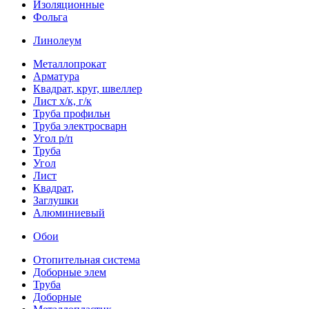
Изоляционные
Фольга
Линолеум
Металлопрокат
Арматура
Квадрат, круг, швеллер
Лист х/к, г/к
Труба профильн
Труба электросварн
Угол р/п
Труба
Угол
Лист
Квадрат,
Заглушки
Алюминиевый
Обои
Отопительная система
Доборные элем
Труба
Доборные