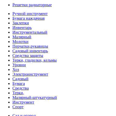
Решетки радиаторные
Ручной инструмент
Бумага наждачная
Заклепки
Инвентарь
Инструментальный
Малярный
Молотки
Перчатки,рукавицы
Садовый инвентарь
Средства защиты
Терки, гладилки, кельмы
Уровни
Хоз
Электроинструмент
Садовый
Бумага
Средства
Терки,
Малярный-штукатурный
Инструмент
Спорт
Сад и огород