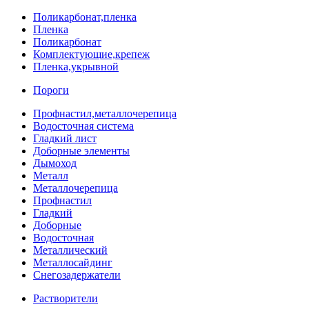
Поликарбонат,пленка
Пленка
Поликарбонат
Комплектующие,крепеж
Пленка,укрывной
Пороги
Профнастил,металлочерепица
Водосточная система
Гладкий лист
Доборные элементы
Дымоход
Металл
Металлочерепица
Профнастил
Гладкий
Доборные
Водосточная
Металлический
Металлосайдинг
Снегозадержатели
Растворители