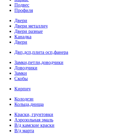
Подвес
Профиля
Двери
Двери металлич
Двери разные
Канадка
Двери
Двп,дсп,плита осп,фанера
Замки,петли,доводчики
Доводчики
Замки
Скобы
Кирпич
Колодезн
Кольца,днища
Краски, грунтовки
Аэрозольная эмаль
В/д камские краски
В/д марта