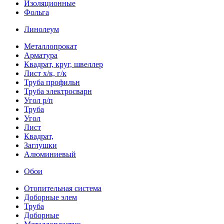
Изоляционные
Фольга
Линолеум
Металлопрокат
Арматура
Квадрат, круг, швеллер
Лист х/к, г/к
Труба профильн
Труба электросварн
Угол р/п
Труба
Угол
Лист
Квадрат,
Заглушки
Алюминиевый
Обои
Отопительная система
Доборные элем
Труба
Доборные