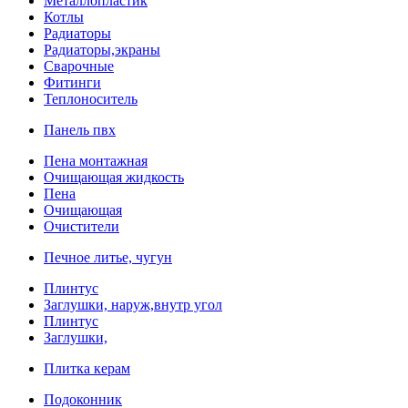
Металлопластик
Котлы
Радиаторы
Радиаторы,экраны
Сварочные
Фитинги
Теплоноситель
Панель пвх
Пена монтажная
Очищающая жидкость
Пена
Очищающая
Очистители
Печное литье, чугун
Плинтус
Заглушки, наруж,внутр угол
Плинтус
Заглушки,
Плитка керам
Подоконник