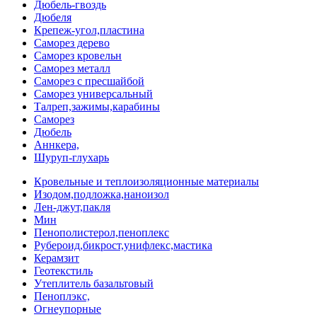
Дюбель-гвоздь
Дюбеля
Крепеж-угол,пластина
Саморез дерево
Саморез кровельн
Саморез металл
Саморез с пресшайбой
Саморез универсальный
Талреп,зажимы,карабины
Саморез
Дюбель
Аннкера,
Шуруп-глухарь
Кровельные и теплоизоляционные материалы
Изодом,подложка,наноизол
Лен-джут,пакля
Мин
Пенополистерол,пеноплекс
Рубероид,бикрост,унифлекс,мастика
Керамзит
Геотекстиль
Утеплитель базальтовый
Пеноплэкс,
Огнеупорные