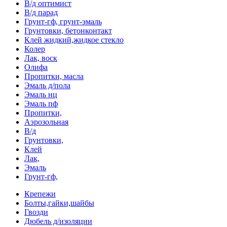
В/д оптимист
В/д парад
Грунт-гф, грунт-эмаль
Грунтовки, бетонконтакт
Клей жидкий,жидкое стекло
Колер
Лак, воск
Олифа
Пропитки, масла
Эмаль д/пола
Эмаль нц
Эмаль пф
Пропитки,
Аэрозольная
В/д
Грунтовки,
Клей
Лак,
Эмаль
Грунт-гф,
Крепежи
Болты,гайки,шайбы
Гвозди
Дюбель д/изоляции