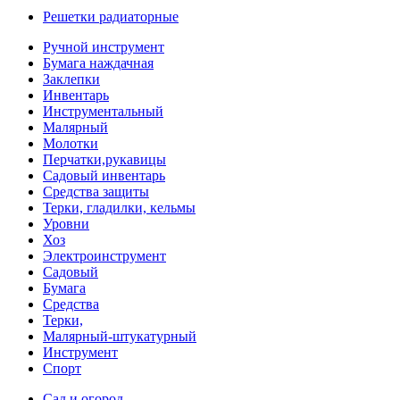
Решетки радиаторные
Ручной инструмент
Бумага наждачная
Заклепки
Инвентарь
Инструментальный
Малярный
Молотки
Перчатки,рукавицы
Садовый инвентарь
Средства защиты
Терки, гладилки, кельмы
Уровни
Хоз
Электроинструмент
Садовый
Бумага
Средства
Терки,
Малярный-штукатурный
Инструмент
Спорт
Сад и огород