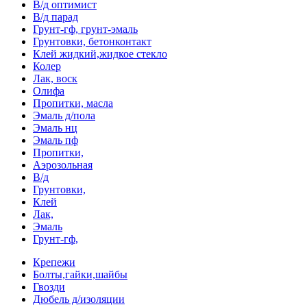
В/д оптимист
В/д парад
Грунт-гф, грунт-эмаль
Грунтовки, бетонконтакт
Клей жидкий,жидкое стекло
Колер
Лак, воск
Олифа
Пропитки, масла
Эмаль д/пола
Эмаль нц
Эмаль пф
Пропитки,
Аэрозольная
В/д
Грунтовки,
Клей
Лак,
Эмаль
Грунт-гф,
Крепежи
Болты,гайки,шайбы
Гвозди
Дюбель д/изоляции