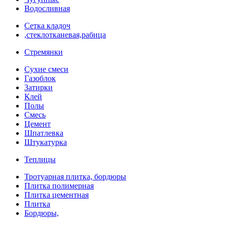
Водосливная
Сетка кладоч
,стеклотканевая,рабица
Стремянки
Сухие смеси
Газоблок
Затирки
Клей
Полы
Смесь
Цемент
Шпатлевка
Штукатурка
Теплицы
Тротуарная плитка, бордюры
Плитка полимерная
Плитка цементная
Плитка
Бордюры,