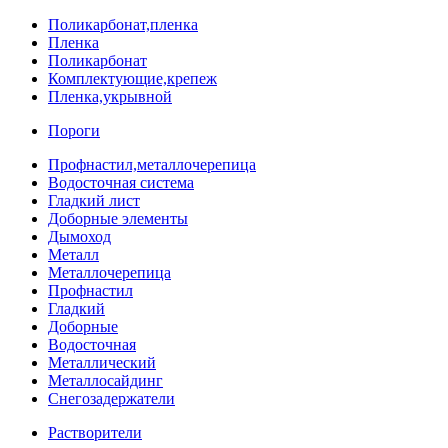
Поликарбонат,пленка
Пленка
Поликарбонат
Комплектующие,крепеж
Пленка,укрывной
Пороги
Профнастил,металлочерепица
Водосточная система
Гладкий лист
Доборные элементы
Дымоход
Металл
Металлочерепица
Профнастил
Гладкий
Доборные
Водосточная
Металлический
Металлосайдинг
Снегозадержатели
Растворители