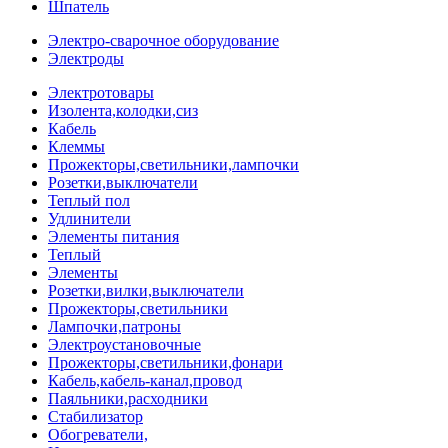
Шпатель
Электро-сварочное оборудование
Электроды
Электротовары
Изолента,колодки,сиз
Кабель
Клеммы
Прожекторы,светильники,лампочки
Розетки,выключатели
Теплый пол
Удлинители
Элементы питания
Теплый
Элементы
Розетки,вилки,выключатели
Прожекторы,светильники
Лампочки,патроны
Электроустановочные
Прожекторы,светильники,фонари
Кабель,кабель-канал,провод
Паяльники,расходники
Стабилизатор
Обогреватели,