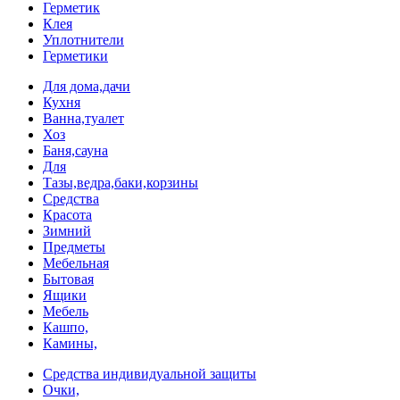
Герметик
Клея
Уплотнители
Герметики
Для дома,дачи
Кухня
Ванна,туалет
Хоз
Баня,сауна
Для
Тазы,ведра,баки,корзины
Средства
Красота
Зимний
Предметы
Мебельная
Бытовая
Ящики
Мебель
Кашпо,
Камины,
Средства индивидуальной защиты
Очки,