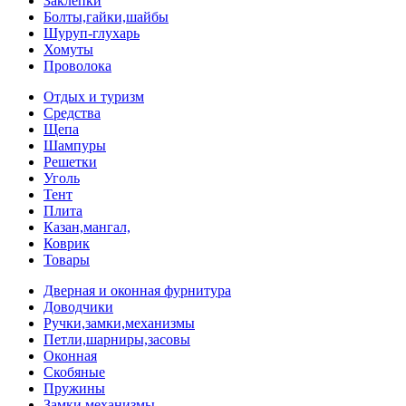
Заклепки
Болты,гайки,шайбы
Шуруп-глухарь
Хомуты
Проволока
Отдых и туризм
Средства
Щепа
Шампуры
Решетки
Уголь
Тент
Плита
Казан,мангал,
Коврик
Товары
Дверная и оконная фурнитура
Доводчики
Ручки,замки,механизмы
Петли,шарниры,засовы
Оконная
Скобяные
Пружины
Замки,механизмы