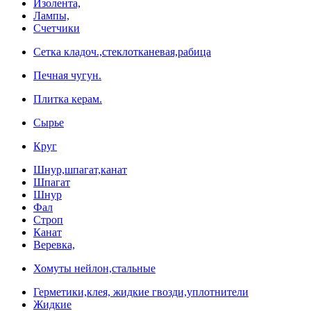
Изолента,
Лампы,
Счетчики
Сетка кладоч.,стеклотканевая,рабица
Печная чугун.
Плитка керам.
Сырье
Круг
Шнур,шпагат,канат
Шпагат
Шнур
Фал
Строп
Канат
Веревка,
Хомуты нейлон,стальные
Герметики,клея, жидкие гвозди,уплотнители
Жидкие