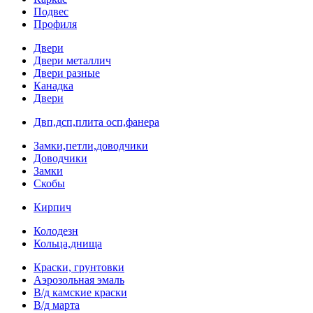
Подвес
Профиля
Двери
Двери металлич
Двери разные
Канадка
Двери
Двп,дсп,плита осп,фанера
Замки,петли,доводчики
Доводчики
Замки
Скобы
Кирпич
Колодезн
Кольца,днища
Краски, грунтовки
Аэрозольная эмаль
В/д камские краски
В/д марта