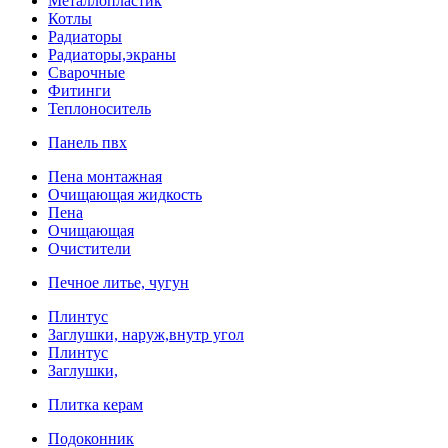
Металлопластик
Котлы
Радиаторы
Радиаторы,экраны
Сварочные
Фитинги
Теплоноситель
Панель пвх
Пена монтажная
Очищающая жидкость
Пена
Очищающая
Очистители
Печное литье, чугун
Плинтус
Заглушки, наруж,внутр угол
Плинтус
Заглушки,
Плитка керам
Подоконник