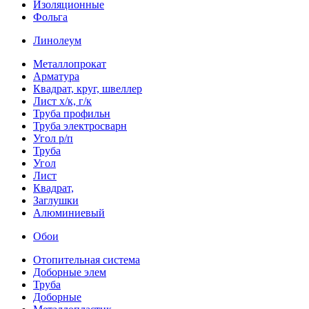
Изоляционные
Фольга
Линолеум
Металлопрокат
Арматура
Квадрат, круг, швеллер
Лист х/к, г/к
Труба профильн
Труба электросварн
Угол р/п
Труба
Угол
Лист
Квадрат,
Заглушки
Алюминиевый
Обои
Отопительная система
Доборные элем
Труба
Доборные