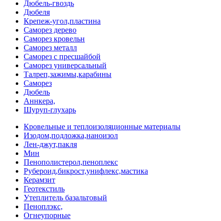
Дюбель-гвоздь
Дюбеля
Крепеж-угол,пластина
Саморез дерево
Саморез кровельн
Саморез металл
Саморез с пресшайбой
Саморез универсальный
Талреп,зажимы,карабины
Саморез
Дюбель
Аннкера,
Шуруп-глухарь
Кровельные и теплоизоляционные материалы
Изодом,подложка,наноизол
Лен-джут,пакля
Мин
Пенополистерол,пеноплекс
Рубероид,бикрост,унифлекс,мастика
Керамзит
Геотекстиль
Утеплитель базальтовый
Пеноплэкс,
Огнеупорные