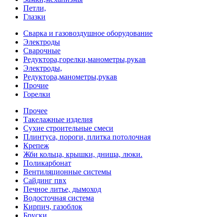
Петли,
Глазки
Сварка и газовоздушное оборудование
Электроды
Сварочные
Редуктора,горелки,манометры,рукав
Электроды,
Редуктора,манометры,рукав
Прочие
Горелки
Прочее
Такелажные изделия
Сухие строительные смеси
Плинтуса, пороги, плитка потолочная
Крепеж
Жби кольца, крышки, днища, люки.
Поликарбонат
Вентиляционные системы
Сайдинг пвх
Печное литье, дымоход
Водосточная система
Кирпич, газоблок
Бруски