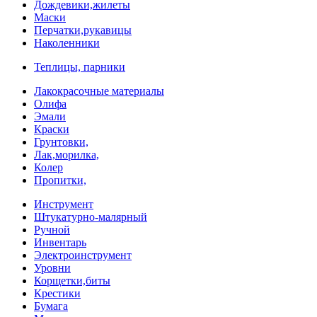
Дождевики,жилеты
Маски
Перчатки,рукавицы
Наколенники
Теплицы, парники
Лакокрасочные материалы
Олифа
Эмали
Краски
Грунтовки,
Лак,морилка,
Колер
Пропитки,
Инструмент
Штукатурно-малярный
Ручной
Инвентарь
Электроинструмент
Уровни
Корщетки,биты
Крестики
Бумага