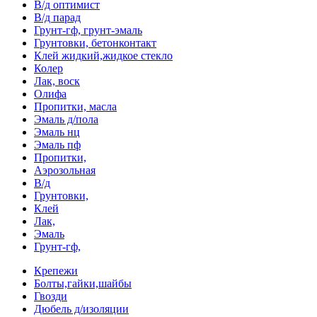
В/д оптимист
В/д парад
Грунт-гф, грунт-эмаль
Грунтовки, бетонконтакт
Клей жидкий,жидкое стекло
Колер
Лак, воск
Олифа
Пропитки, масла
Эмаль д/пола
Эмаль нц
Эмаль пф
Пропитки,
Аэрозольная
В/д
Грунтовки,
Клей
Лак,
Эмаль
Грунт-гф,
Крепежи
Болты,гайки,шайбы
Гвозди
Дюбель д/изоляции