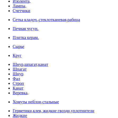
Изолента,
Лампы,
Счетчики
Сетка кладоч.,стеклотканевая,рабица
Печная чугун.
Плитка керам.
Сырье
Круг
Шнур,шпагат,канат
Шпагат
Шнур
Фал
Строп
Канат
Веревка,
Хомуты нейлон,стальные
Герметики,клея, жидкие гвозди,уплотнители
Жидкие