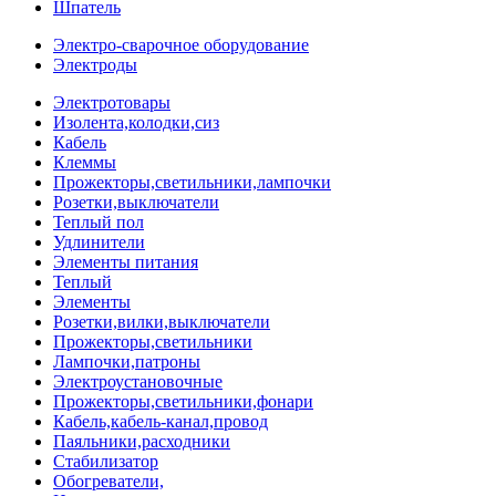
Шпатель
Электро-сварочное оборудование
Электроды
Электротовары
Изолента,колодки,сиз
Кабель
Клеммы
Прожекторы,светильники,лампочки
Розетки,выключатели
Теплый пол
Удлинители
Элементы питания
Теплый
Элементы
Розетки,вилки,выключатели
Прожекторы,светильники
Лампочки,патроны
Электроустановочные
Прожекторы,светильники,фонари
Кабель,кабель-канал,провод
Паяльники,расходники
Стабилизатор
Обогреватели,