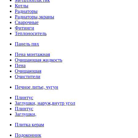
Металлопластик
Котлы
Радиаторы
Радиаторы,экраны
Сварочные
Фитинги
Теплоноситель
Панель пвх
Пена монтажная
Очищающая жидкость
Пена
Очищающая
Очистители
Печное литье, чугун
Плинтус
Заглушки, наруж,внутр угол
Плинтус
Заглушки,
Плитка керам
Подоконник