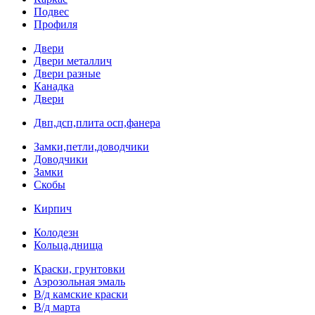
Подвес
Профиля
Двери
Двери металлич
Двери разные
Канадка
Двери
Двп,дсп,плита осп,фанера
Замки,петли,доводчики
Доводчики
Замки
Скобы
Кирпич
Колодезн
Кольца,днища
Краски, грунтовки
Аэрозольная эмаль
В/д камские краски
В/д марта