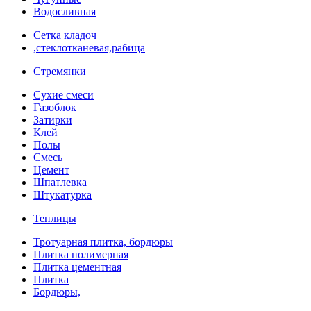
Водосливная
Сетка кладоч
,стеклотканевая,рабица
Стремянки
Сухие смеси
Газоблок
Затирки
Клей
Полы
Смесь
Цемент
Шпатлевка
Штукатурка
Теплицы
Тротуарная плитка, бордюры
Плитка полимерная
Плитка цементная
Плитка
Бордюры,