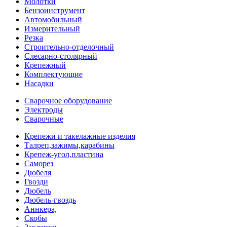
Молотки
Бензоинструмент
Автомобильный
Измерительный
Резка
Строительно-отделочный
Слесарно-столярный
Крепежный
Комплектующие
Насадки
Сварочное оборудование
Электроды
Сварочные
Крепежи и такелажные изделия
Талреп,зажимы,карабины
Крепеж-угол,пластина
Саморез
Дюбеля
Гвозди
Дюбель
Дюбель-гвоздь
Аннкера,
Скобы