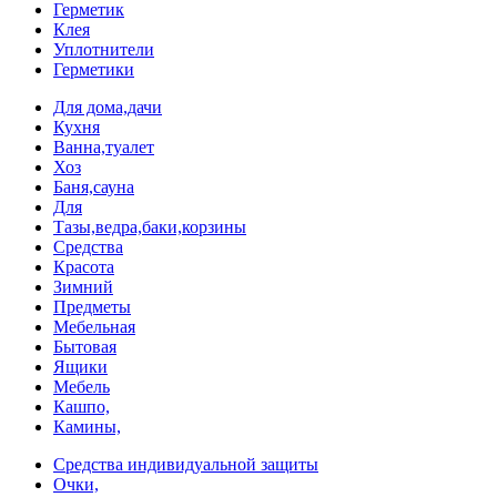
Герметик
Клея
Уплотнители
Герметики
Для дома,дачи
Кухня
Ванна,туалет
Хоз
Баня,сауна
Для
Тазы,ведра,баки,корзины
Средства
Красота
Зимний
Предметы
Мебельная
Бытовая
Ящики
Мебель
Кашпо,
Камины,
Средства индивидуальной защиты
Очки,