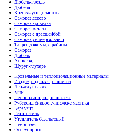
Дюбель-гвоздь
Дюбеля
Крепеж-угол,пластина
Саморез дерево
Саморез кровельн
Саморез металл
Саморез с пресшайбой
Саморез универсальный
Талреп,зажимы,карабины
Саморез
Дюбель
Аннкера,
Шуруп-глухарь
Кровельные и теплоизоляционные материалы
Изодом,подложка,наноизол
Лен-джут,пакля
Мин
Пенополистерол,пеноплекс
Рубероид,бикрост,унифлекс,мастика
Керамзит
Геотекстиль
Утеплитель базальтовый
Пеноплэкс,
Огнеупорные