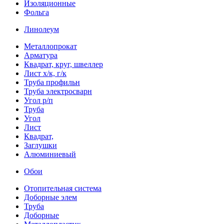
Изоляционные
Фольга
Линолеум
Металлопрокат
Арматура
Квадрат, круг, швеллер
Лист х/к, г/к
Труба профильн
Труба электросварн
Угол р/п
Труба
Угол
Лист
Квадрат,
Заглушки
Алюминиевый
Обои
Отопительная система
Доборные элем
Труба
Доборные