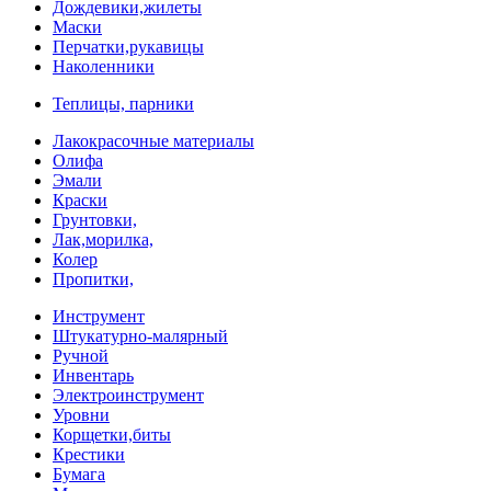
Дождевики,жилеты
Маски
Перчатки,рукавицы
Наколенники
Теплицы, парники
Лакокрасочные материалы
Олифа
Эмали
Краски
Грунтовки,
Лак,морилка,
Колер
Пропитки,
Инструмент
Штукатурно-малярный
Ручной
Инвентарь
Электроинструмент
Уровни
Корщетки,биты
Крестики
Бумага