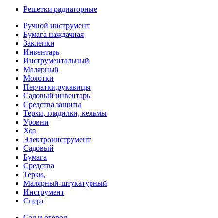
Решетки радиаторные
Ручной инструмент
Бумага наждачная
Заклепки
Инвентарь
Инструментальный
Малярный
Молотки
Перчатки,рукавицы
Садовый инвентарь
Средства защиты
Терки, гладилки, кельмы
Уровни
Хоз
Электроинструмент
Садовый
Бумага
Средства
Терки,
Малярный-штукатурный
Инструмент
Спорт
Сад и огород