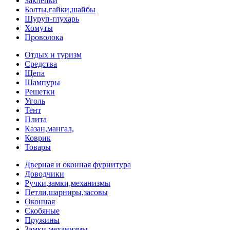
Заклепки
Болты,гайки,шайбы
Шуруп-глухарь
Хомуты
Проволока
Отдых и туризм
Средства
Щепа
Шампуры
Решетки
Уголь
Тент
Плита
Казан,мангал,
Коврик
Товары
Дверная и оконная фурнитура
Доводчики
Ручки,замки,механизмы
Петли,шарниры,засовы
Оконная
Скобяные
Пружины
Замки,механизмы