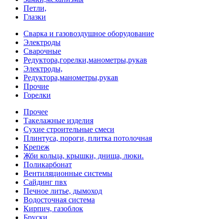
Петли,
Глазки
Сварка и газовоздушное оборудование
Электроды
Сварочные
Редуктора,горелки,манометры,рукав
Электроды,
Редуктора,манометры,рукав
Прочие
Горелки
Прочее
Такелажные изделия
Сухие строительные смеси
Плинтуса, пороги, плитка потолочная
Крепеж
Жби кольца, крышки, днища, люки.
Поликарбонат
Вентиляционные системы
Сайдинг пвх
Печное литье, дымоход
Водосточная система
Кирпич, газоблок
Бруски