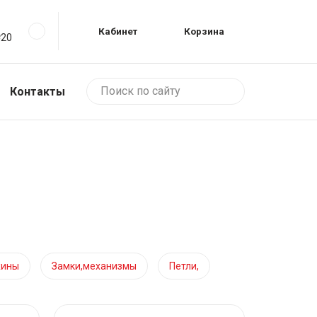
Кабинет
Корзина
№20
, 431-222
, 11Б
Контакты
жины
Замки,механизмы
Петли,