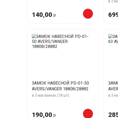
в 2 м
140,00
69
р.
ЗАМОК НАВЕСНОЙ PD-01-50
ЗАМ
AVERS/VANGER 18808/28882
AVE
в 3 магазинах (18 шт)
в 3 м
190,00
28
р.