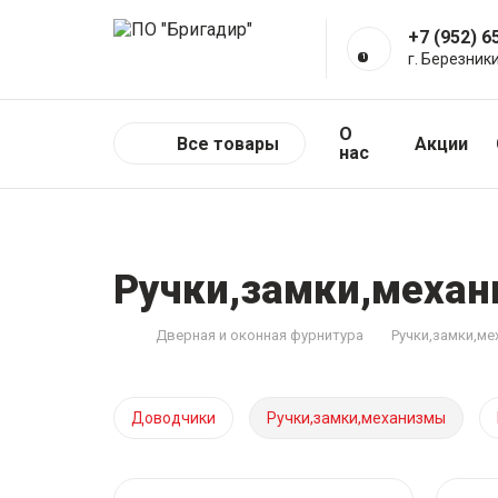
+7 (952) 6
г. Березник
О
Все товары
Акции
нас
Ручки,замки,меха
Дверная и оконная фурнитура
Ручки,замки,м
Доводчики
Ручки,замки,механизмы
Глазки