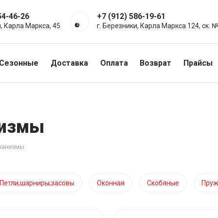
54-46-26
+7 (912) 586-19-61
и, Карла Маркса, 45
г. Березники, Карла Маркса 124, ск. 
+7 (992) 211-36-14
г. Усолье, ул. Аникина
Сезонные
Доставка
Оплата
Возврат
Прайсы
низмы
еханизмы
Петли,шарниры,засовы
Оконная
Скобяные
Пру