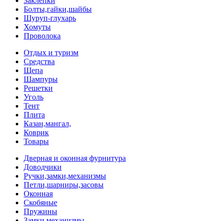
Заклепки
Болты,гайки,шайбы
Шуруп-глухарь
Хомуты
Проволока
Отдых и туризм
Средства
Щепа
Шампуры
Решетки
Уголь
Тент
Плита
Казан,мангал,
Коврик
Товары
Дверная и оконная фурнитура
Доводчики
Ручки,замки,механизмы
Петли,шарниры,засовы
Оконная
Скобяные
Пружины
Замки,механизмы