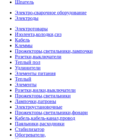
Шпатель
Электро-сварочное оборудование
Электроды
Электротовары
Изолента,колодки,сиз
Кабель
Клеммы
Прожекторы,светильники,лампочки
Розетки,выключатели
Теплый пол
Удлинители
Элементы питания
Теплый
Элементы
Розетки,вилки,выключатели
Прожекторы,светильники
Лампочки,патроны
Электроустановочные
Прожекторы,светильники,фонари
Кабель,кабель-канал,провод
Паяльники,расходники
Стабилизатор
Обогреватели,