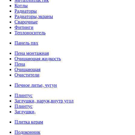
Металлопластик
Котлы
Радиаторы
Радиаторы,экраны
Сварочные
Фитинги
Теплоноситель
Панель пвх
Пена монтажная
Очищающая жидкость
Пена
Очищающая
Очистители
Печное литье, чугун
Плинтус
Заглушки, наруж,внутр угол
Плинтус
Заглушки,
Плитка керам
Подоконник