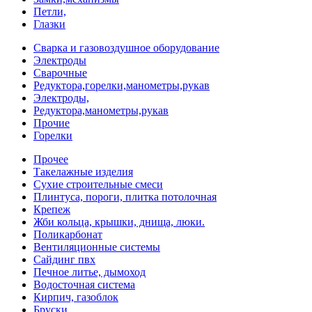
Петли,
Глазки
Сварка и газовоздушное оборудование
Электроды
Сварочные
Редуктора,горелки,манометры,рукав
Электроды,
Редуктора,манометры,рукав
Прочие
Горелки
Прочее
Такелажные изделия
Сухие строительные смеси
Плинтуса, пороги, плитка потолочная
Крепеж
Жби кольца, крышки, днища, люки.
Поликарбонат
Вентиляционные системы
Сайдинг пвх
Печное литье, дымоход
Водосточная система
Кирпич, газоблок
Бруски