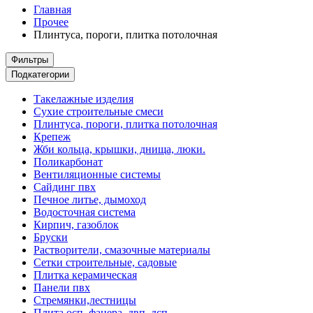
Главная
Прочее
Плинтуса, пороги, плитка потолочная
Фильтры
Подкатегории
Такелажные изделия
Сухие строительные смеси
Плинтуса, пороги, плитка потолочная
Крепеж
Жби кольца, крышки, днища, люки.
Поликарбонат
Вентиляционные системы
Сайдинг пвх
Печное литье, дымоход
Водосточная система
Кирпич, газоблок
Бруски
Растворители, смазочные материалы
Сетки строительные, садовые
Плитка керамическая
Панели пвх
Стремянки,лестницы
Плита осп, фанера, двп, дсп