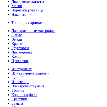
Дождевики,жилеты
Маски
Перчатки,рукавицы
Наколенники
Теплицы, парники
Лакокрасочные материалы
Олифа
Эмали
Краски
Грунтовки,
Лак,морилка,
Колер
Пропитки,
Инструмент
Штукатурно-малярный
Ручной
Инвентарь
Электроинструмент
Уровни
Корщетки,биты
Крестики
Бумага