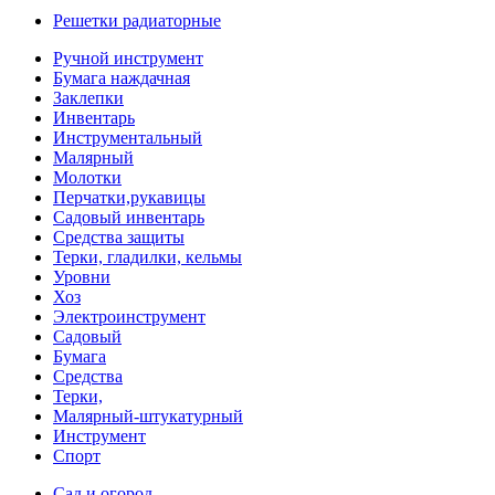
Решетки радиаторные
Ручной инструмент
Бумага наждачная
Заклепки
Инвентарь
Инструментальный
Малярный
Молотки
Перчатки,рукавицы
Садовый инвентарь
Средства защиты
Терки, гладилки, кельмы
Уровни
Хоз
Электроинструмент
Садовый
Бумага
Средства
Терки,
Малярный-штукатурный
Инструмент
Спорт
Сад и огород