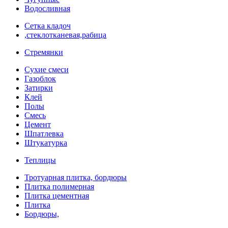
Водосливная
Сетка кладоч
,стеклотканевая,рабица
Стремянки
Сухие смеси
Газоблок
Затирки
Клей
Полы
Смесь
Цемент
Шпатлевка
Штукатурка
Теплицы
Тротуарная плитка, бордюры
Плитка полимерная
Плитка цементная
Плитка
Бордюры,