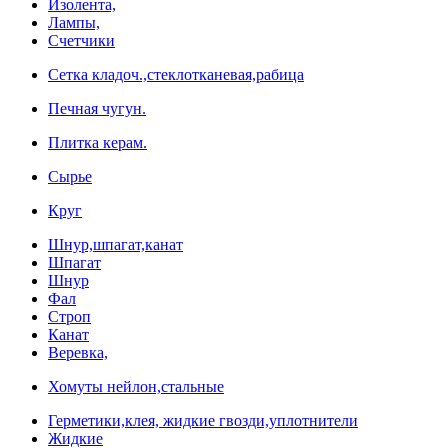
Изолента,
Лампы,
Счетчики
Сетка кладоч.,стеклотканевая,рабица
Печная чугун.
Плитка керам.
Сырье
Круг
Шнур,шпагат,канат
Шпагат
Шнур
Фал
Строп
Канат
Веревка,
Хомуты нейлон,стальные
Герметики,клея, жидкие гвозди,уплотнители
Жидкие