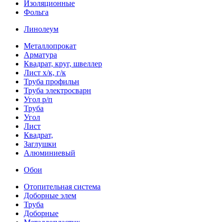
Изоляционные
Фольга
Линолеум
Металлопрокат
Арматура
Квадрат, круг, швеллер
Лист х/к, г/к
Труба профильн
Труба электросварн
Угол р/п
Труба
Угол
Лист
Квадрат,
Заглушки
Алюминиевый
Обои
Отопительная система
Доборные элем
Труба
Доборные