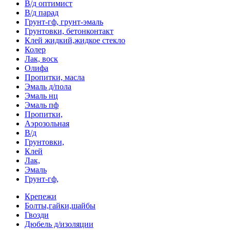
В/д оптимист
В/д парад
Грунт-гф, грунт-эмаль
Грунтовки, бетонконтакт
Клей жидкий,жидкое стекло
Колер
Лак, воск
Олифа
Пропитки, масла
Эмаль д/пола
Эмаль нц
Эмаль пф
Пропитки,
Аэрозольная
В/д
Грунтовки,
Клей
Лак,
Эмаль
Грунт-гф,
Крепежи
Болты,гайки,шайбы
Гвозди
Дюбель д/изоляции