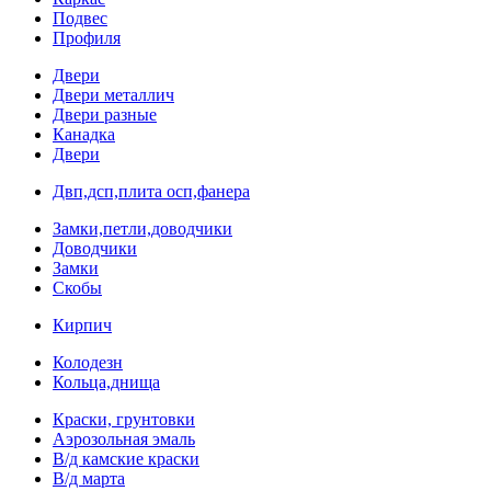
Подвес
Профиля
Двери
Двери металлич
Двери разные
Канадка
Двери
Двп,дсп,плита осп,фанера
Замки,петли,доводчики
Доводчики
Замки
Скобы
Кирпич
Колодезн
Кольца,днища
Краски, грунтовки
Аэрозольная эмаль
В/д камские краски
В/д марта