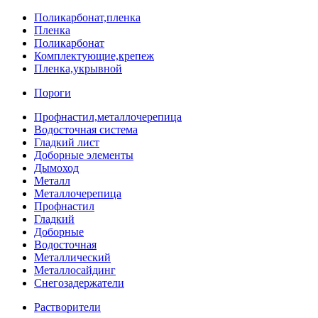
Поликарбонат,пленка
Пленка
Поликарбонат
Комплектующие,крепеж
Пленка,укрывной
Пороги
Профнастил,металлочерепица
Водосточная система
Гладкий лист
Доборные элементы
Дымоход
Металл
Металлочерепица
Профнастил
Гладкий
Доборные
Водосточная
Металлический
Металлосайдинг
Снегозадержатели
Растворители