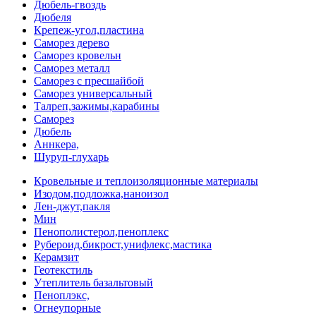
Дюбель-гвоздь
Дюбеля
Крепеж-угол,пластина
Саморез дерево
Саморез кровельн
Саморез металл
Саморез с пресшайбой
Саморез универсальный
Талреп,зажимы,карабины
Саморез
Дюбель
Аннкера,
Шуруп-глухарь
Кровельные и теплоизоляционные материалы
Изодом,подложка,наноизол
Лен-джут,пакля
Мин
Пенополистерол,пеноплекс
Рубероид,бикрост,унифлекс,мастика
Керамзит
Геотекстиль
Утеплитель базальтовый
Пеноплэкс,
Огнеупорные