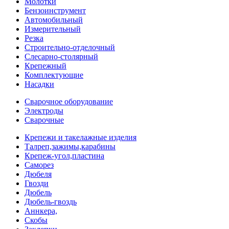
Молотки
Бензоинструмент
Автомобильный
Измерительный
Резка
Строительно-отделочный
Слесарно-столярный
Крепежный
Комплектующие
Насадки
Сварочное оборудование
Электроды
Сварочные
Крепежи и такелажные изделия
Талреп,зажимы,карабины
Крепеж-угол,пластина
Саморез
Дюбеля
Гвозди
Дюбель
Дюбель-гвоздь
Аннкера,
Скобы