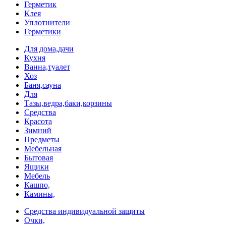
Герметик
Клея
Уплотнители
Герметики
Для дома,дачи
Кухня
Ванна,туалет
Хоз
Баня,сауна
Для
Тазы,ведра,баки,корзины
Средства
Красота
Зимний
Предметы
Мебельная
Бытовая
Ящики
Мебель
Кашпо,
Камины,
Средства индивидуальной защиты
Очки,