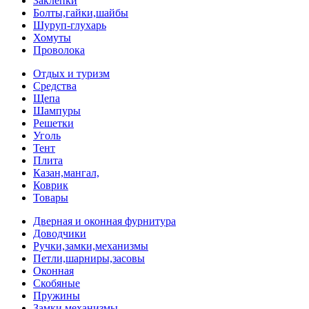
Заклепки
Болты,гайки,шайбы
Шуруп-глухарь
Хомуты
Проволока
Отдых и туризм
Средства
Щепа
Шампуры
Решетки
Уголь
Тент
Плита
Казан,мангал,
Коврик
Товары
Дверная и оконная фурнитура
Доводчики
Ручки,замки,механизмы
Петли,шарниры,засовы
Оконная
Скобяные
Пружины
Замки,механизмы