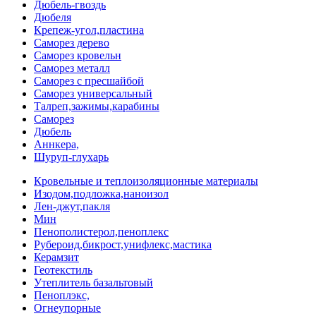
Дюбель-гвоздь
Дюбеля
Крепеж-угол,пластина
Саморез дерево
Саморез кровельн
Саморез металл
Саморез с пресшайбой
Саморез универсальный
Талреп,зажимы,карабины
Саморез
Дюбель
Аннкера,
Шуруп-глухарь
Кровельные и теплоизоляционные материалы
Изодом,подложка,наноизол
Лен-джут,пакля
Мин
Пенополистерол,пеноплекс
Рубероид,бикрост,унифлекс,мастика
Керамзит
Геотекстиль
Утеплитель базальтовый
Пеноплэкс,
Огнеупорные