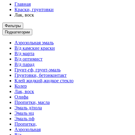
Главная
Краски, грунтовки
Лак, воск
Фильтры
Подкатегории
Аэрозольная эмаль
В/д камские краски
В/д марта
В/д оптимист
В/д парад
Грунт-гф, грунт-эмаль
Грунтовки, бетонконтакт
Клей жидкий,жидкое стекло
Колер
Лак, воск
Олифа
Пропитки, масла
Эмаль д/пола
Эмаль нц
Эмаль пф
Пропитки,
Аэрозольная
В/д