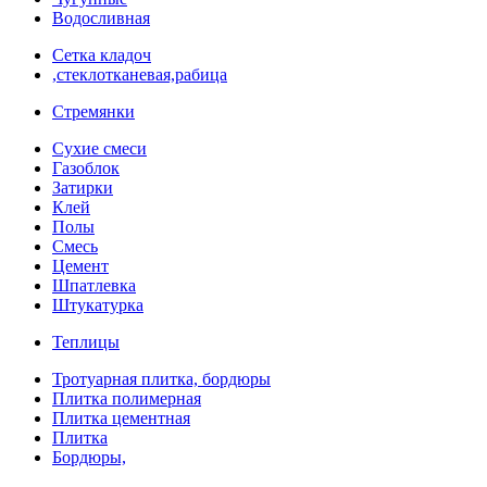
Водосливная
Сетка кладоч
,стеклотканевая,рабица
Стремянки
Сухие смеси
Газоблок
Затирки
Клей
Полы
Смесь
Цемент
Шпатлевка
Штукатурка
Теплицы
Тротуарная плитка, бордюры
Плитка полимерная
Плитка цементная
Плитка
Бордюры,