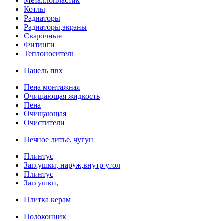
Металлопластик
Котлы
Радиаторы
Радиаторы,экраны
Сварочные
Фитинги
Теплоноситель
Панель пвх
Пена монтажная
Очищающая жидкость
Пена
Очищающая
Очистители
Печное литье, чугун
Плинтус
Заглушки, наруж,внутр угол
Плинтус
Заглушки,
Плитка керам
Подоконник