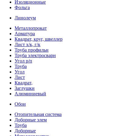
Изоляционные
Фольга
Линолеум
Металлопрокат
Арматура
Квадрат, круг, швеллер
Лист х/к, г/к
Труба профильн
Труба электросварн
Угол р/п
Труба
Угол
Лист
Квадрат,
Заглушки
Алюминиевый
Обои
Отопительная система
Доборные элем
Труба
Доборные