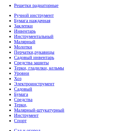
Решетки радиаторные
Ручной инструмент
Бумага наждачная
Заклепки
Инвентарь
Инструментальный
Малярный
Молотки
Перчатки,рукавицы
Садовый инвентарь
Средства защиты
Терки, гладилки, кельмы
Уровни
Хоз
Электроинструмент
Садовый
Бумага
Средства
Терки,
Малярный-штукатурный
Инструмент
Спорт
Сад и огород