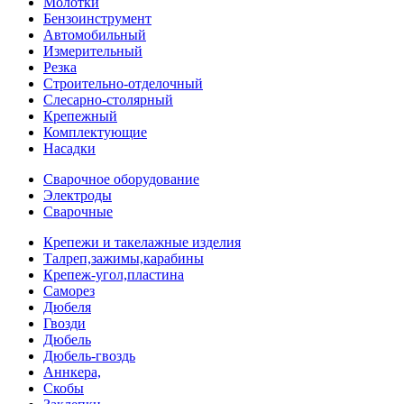
Молотки
Бензоинструмент
Автомобильный
Измерительный
Резка
Строительно-отделочный
Слесарно-столярный
Крепежный
Комплектующие
Насадки
Сварочное оборудование
Электроды
Сварочные
Крепежи и такелажные изделия
Талреп,зажимы,карабины
Крепеж-угол,пластина
Саморез
Дюбеля
Гвозди
Дюбель
Дюбель-гвоздь
Аннкера,
Скобы