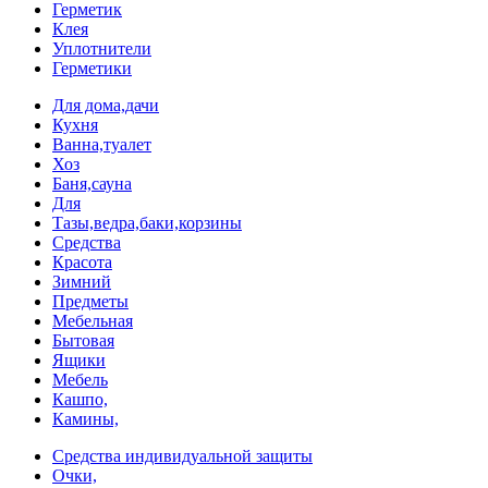
Герметик
Клея
Уплотнители
Герметики
Для дома,дачи
Кухня
Ванна,туалет
Хоз
Баня,сауна
Для
Тазы,ведра,баки,корзины
Средства
Красота
Зимний
Предметы
Мебельная
Бытовая
Ящики
Мебель
Кашпо,
Камины,
Средства индивидуальной защиты
Очки,