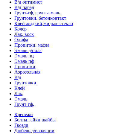
В/д оптимист
В/д парад
Грунт-гф, грунт-эмаль
Грунтовки, бетонконтакт
Клей жидкий,жидкое стекло
Колер
Лак, воск
Олифа
Пропитки, масла
Эмаль д/пола
Эмаль нц
Эмаль пф
Пропитки,
Аэрозольная
В/д
Грунтовки,
Клей
Лак,
Эмаль
Грунт-гф,
Крепежи
Болты,гайки,шайбы
Гвозди
Дюбель д/изоляции