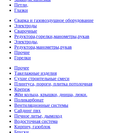
Петли,
Глазки
Сварка и газовоздушное оборудование
Электроды
Сварочные
Редуктора,горелки,манометры,рукав
Электроды,
Редуктора,манометры,рукав
Прочие
Горелки
Прочее
Такелажные изделия
Сухие строительные смеси
Плинтуса, пороги, плитка потолочная
Крепеж
Жби кольца, крышки, днища, люки.
Поликарбонат
Вентиляционные системы
Сайдинг пвх
Печное литье, дымоход
Водосточная система
Кирпич, газоблок
Бруски