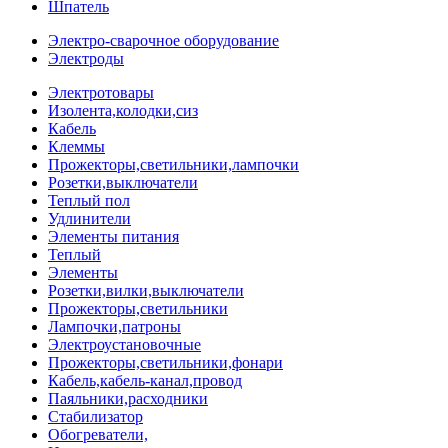
Шпатель
Электро-сварочное оборудование
Электроды
Электротовары
Изолента,колодки,сиз
Кабель
Клеммы
Прожекторы,светильники,лампочки
Розетки,выключатели
Теплый пол
Удлинители
Элементы питания
Теплый
Элементы
Розетки,вилки,выключатели
Прожекторы,светильники
Лампочки,патроны
Электроустановочные
Прожекторы,светильники,фонари
Кабель,кабель-канал,провод
Паяльники,расходники
Стабилизатор
Обогреватели,