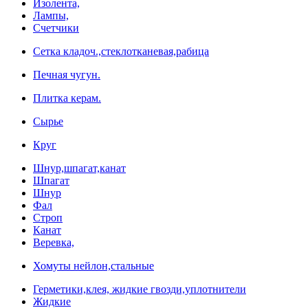
Изолента,
Лампы,
Счетчики
Сетка кладоч.,стеклотканевая,рабица
Печная чугун.
Плитка керам.
Сырье
Круг
Шнур,шпагат,канат
Шпагат
Шнур
Фал
Строп
Канат
Веревка,
Хомуты нейлон,стальные
Герметики,клея, жидкие гвозди,уплотнители
Жидкие