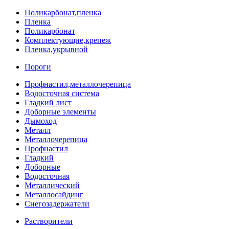
Поликарбонат,пленка
Пленка
Поликарбонат
Комплектующие,крепеж
Пленка,укрывной
Пороги
Профнастил,металлочерепица
Водосточная система
Гладкий лист
Доборные элементы
Дымоход
Металл
Металлочерепица
Профнастил
Гладкий
Доборные
Водосточная
Металлический
Металлосайдинг
Снегозадержатели
Растворители