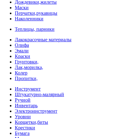
Дождевики,жилеты
Маски
Перчатки,рукавицы
Наколенники
Теплицы, парники
Лакокрасочные материалы
Олифа
Эмали
Краски
Грунтовки,
Лак,морилка,
Колер
Пропитки,
Инструмент
Штукатурно-малярный
Ручной
Инвентарь
Электроинструмент
Уровни
Корщетки,биты
Крестики
Бумага