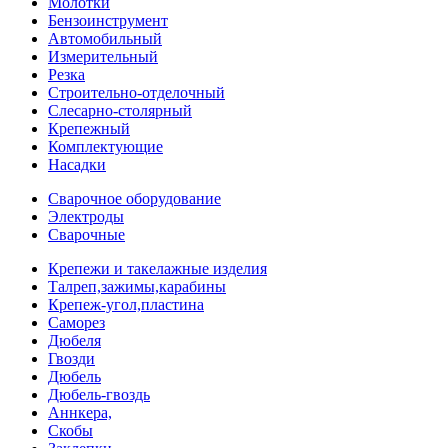
Молотки
Бензоинструмент
Автомобильный
Измерительный
Резка
Строительно-отделочный
Слесарно-столярный
Крепежный
Комплектующие
Насадки
Сварочное оборудование
Электроды
Сварочные
Крепежи и такелажные изделия
Талреп,зажимы,карабины
Крепеж-угол,пластина
Саморез
Дюбеля
Гвозди
Дюбель
Дюбель-гвоздь
Аннкера,
Скобы