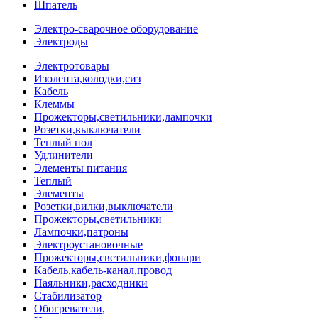
Шпатель
Электро-сварочное оборудование
Электроды
Электротовары
Изолента,колодки,сиз
Кабель
Клеммы
Прожекторы,светильники,лампочки
Розетки,выключатели
Теплый пол
Удлинители
Элементы питания
Теплый
Элементы
Розетки,вилки,выключатели
Прожекторы,светильники
Лампочки,патроны
Электроустановочные
Прожекторы,светильники,фонари
Кабель,кабель-канал,провод
Паяльники,расходники
Стабилизатор
Обогреватели,