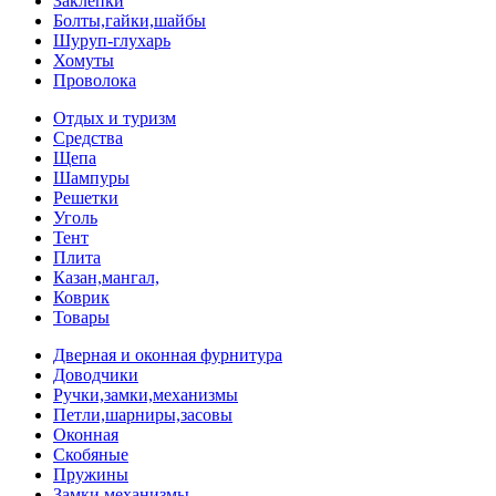
Заклепки
Болты,гайки,шайбы
Шуруп-глухарь
Хомуты
Проволока
Отдых и туризм
Средства
Щепа
Шампуры
Решетки
Уголь
Тент
Плита
Казан,мангал,
Коврик
Товары
Дверная и оконная фурнитура
Доводчики
Ручки,замки,механизмы
Петли,шарниры,засовы
Оконная
Скобяные
Пружины
Замки,механизмы