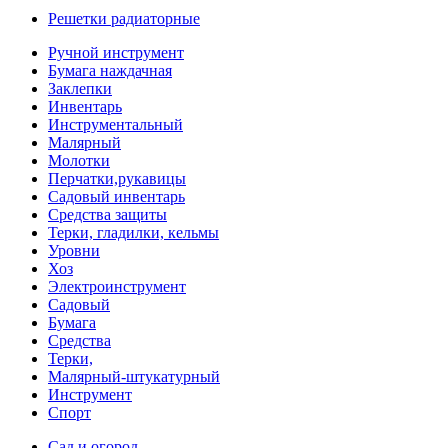
Решетки радиаторные
Ручной инструмент
Бумага наждачная
Заклепки
Инвентарь
Инструментальный
Малярный
Молотки
Перчатки,рукавицы
Садовый инвентарь
Средства защиты
Терки, гладилки, кельмы
Уровни
Хоз
Электроинструмент
Садовый
Бумага
Средства
Терки,
Малярный-штукатурный
Инструмент
Спорт
Сад и огород