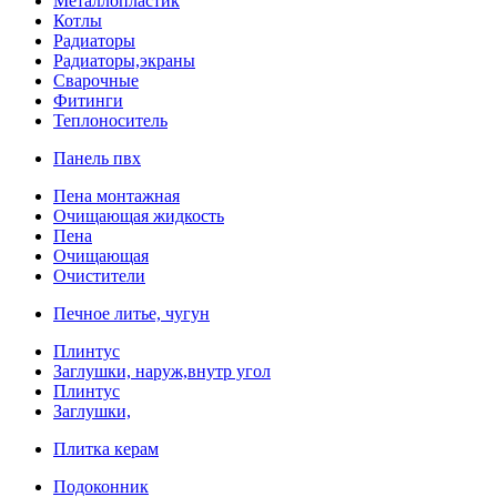
Металлопластик
Котлы
Радиаторы
Радиаторы,экраны
Сварочные
Фитинги
Теплоноситель
Панель пвх
Пена монтажная
Очищающая жидкость
Пена
Очищающая
Очистители
Печное литье, чугун
Плинтус
Заглушки, наруж,внутр угол
Плинтус
Заглушки,
Плитка керам
Подоконник