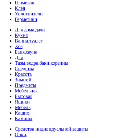
Герметик
Клея
Уплотнители
Герметики
Для дома,дачи
Кухня
Ванна,туалет
Хоз
Баня,сауна
Для
Тазы,ведра,баки,корзины
Средства
Красота
Зимний
Предметы
Мебельная
Бытовая
Ящики
Мебель
Кашпо,
Камины,
Средства индивидуальной защиты
Очки,