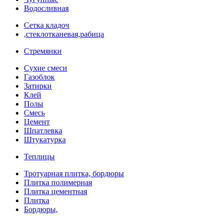
Водосливная
Сетка кладоч
,стеклотканевая,рабица
Стремянки
Сухие смеси
Газоблок
Затирки
Клей
Полы
Смесь
Цемент
Шпатлевка
Штукатурка
Теплицы
Тротуарная плитка, бордюры
Плитка полимерная
Плитка цементная
Плитка
Бордюры,