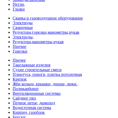
Петли,
Глазки
Сварка и газовоздушное оборудование
Электроды
Сварочные
Редуктора,горелки,манометры,рукав
Электроды,
Редуктора,манометры,рукав
Прочие
Горелки
Прочее
Такелажные изделия
Сухие строительные смеси
Плинтуса, пороги, плитка потолочная
Крепеж
Жби кольца, крышки, днища, люки.
Поликарбонат
Вентиляционные системы
Сайдинг пвх
Печное литье, дымоход
Водосточная система
Кирпич, газоблок
Бруски