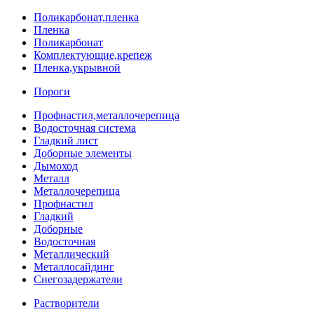
Поликарбонат,пленка
Пленка
Поликарбонат
Комплектующие,крепеж
Пленка,укрывной
Пороги
Профнастил,металлочерепица
Водосточная система
Гладкий лист
Доборные элементы
Дымоход
Металл
Металлочерепица
Профнастил
Гладкий
Доборные
Водосточная
Металлический
Металлосайдинг
Снегозадержатели
Растворители