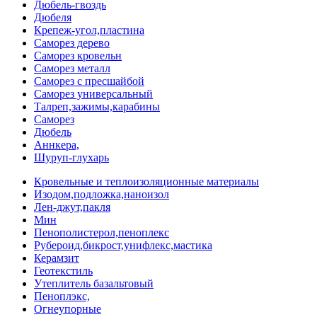
Дюбель-гвоздь
Дюбеля
Крепеж-угол,пластина
Саморез дерево
Саморез кровельн
Саморез металл
Саморез с пресшайбой
Саморез универсальный
Талреп,зажимы,карабины
Саморез
Дюбель
Аннкера,
Шуруп-глухарь
Кровельные и теплоизоляционные материалы
Изодом,подложка,наноизол
Лен-джут,пакля
Мин
Пенополистерол,пеноплекс
Рубероид,бикрост,унифлекс,мастика
Керамзит
Геотекстиль
Утеплитель базальтовый
Пеноплэкс,
Огнеупорные