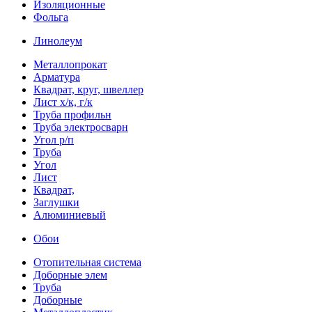
Изоляционные
Фольга
Линолеум
Металлопрокат
Арматура
Квадрат, круг, швеллер
Лист х/к, г/к
Труба профильн
Труба электросварн
Угол р/п
Труба
Угол
Лист
Квадрат,
Заглушки
Алюминиевый
Обои
Отопительная система
Доборные элем
Труба
Доборные