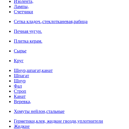
Изолента,
Лампы,
Счетчики
Сетка кладоч.,стеклотканевая,рабица
Печная чугун.
Плитка керам.
Сырье
Круг
Шнур,шпагат,канат
Шпагат
Шнур
Фал
Строп
Канат
Веревка,
Хомуты нейлон,стальные
Герметики,клея, жидкие гвозди,уплотнители
Жидкие