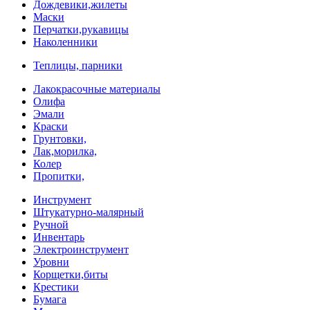
Дождевики,жилеты
Маски
Перчатки,рукавицы
Наколенники
Теплицы, парники
Лакокрасочные материалы
Олифа
Эмали
Краски
Грунтовки,
Лак,морилка,
Колер
Пропитки,
Инструмент
Штукатурно-малярный
Ручной
Инвентарь
Электроинструмент
Уровни
Корщетки,биты
Крестики
Бумага