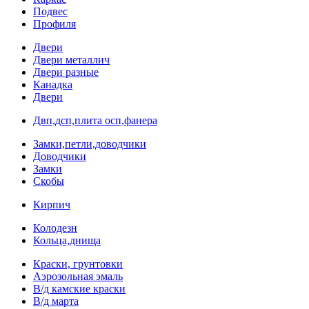
Подвес
Профиля
Двери
Двери металлич
Двери разные
Канадка
Двери
Двп,дсп,плита осп,фанера
Замки,петли,доводчики
Доводчики
Замки
Скобы
Кирпич
Колодезн
Кольца,днища
Краски, грунтовки
Аэрозольная эмаль
В/д камские краски
В/д марта