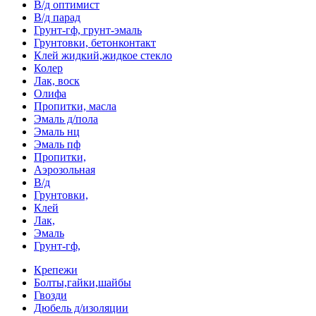
В/д оптимист
В/д парад
Грунт-гф, грунт-эмаль
Грунтовки, бетонконтакт
Клей жидкий,жидкое стекло
Колер
Лак, воск
Олифа
Пропитки, масла
Эмаль д/пола
Эмаль нц
Эмаль пф
Пропитки,
Аэрозольная
В/д
Грунтовки,
Клей
Лак,
Эмаль
Грунт-гф,
Крепежи
Болты,гайки,шайбы
Гвозди
Дюбель д/изоляции