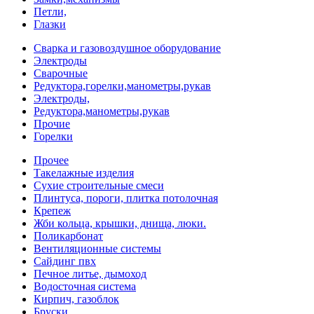
Петли,
Глазки
Сварка и газовоздушное оборудование
Электроды
Сварочные
Редуктора,горелки,манометры,рукав
Электроды,
Редуктора,манометры,рукав
Прочие
Горелки
Прочее
Такелажные изделия
Сухие строительные смеси
Плинтуса, пороги, плитка потолочная
Крепеж
Жби кольца, крышки, днища, люки.
Поликарбонат
Вентиляционные системы
Сайдинг пвх
Печное литье, дымоход
Водосточная система
Кирпич, газоблок
Бруски