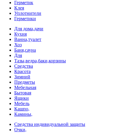
Герметик
Клея
Уплотнители
Герметики
Для дома,дачи
Кухня
Ванна,туалет
Хоз
Баня,сауна
Для
Тазы,ведра,баки,корзины
Средства
Красота
Зимний
Предметы
Мебельная
Бытовая
Ящики
Мебель
Кашпо,
Камины,
Средства индивидуальной защиты
Очки,