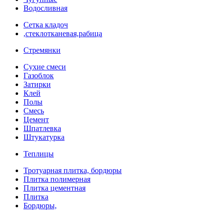
Водосливная
Сетка кладоч
,стеклотканевая,рабица
Стремянки
Сухие смеси
Газоблок
Затирки
Клей
Полы
Смесь
Цемент
Шпатлевка
Штукатурка
Теплицы
Тротуарная плитка, бордюры
Плитка полимерная
Плитка цементная
Плитка
Бордюры,