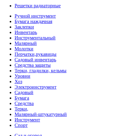
Решетки радиаторные
Ручной инструмент
Бумага наждачная
Заклепки
Инвентарь
Инструментальный
Малярный
Молотки
Перчатки,рукавицы
Садовый инвентарь
Средства защиты
Терки, гладилки, кельмы
Уровни
Хоз
Электроинструмент
Садовый
Бумага
Средства
Терки,
Малярный-штукатурный
Инструмент
Спорт
Сад и огород