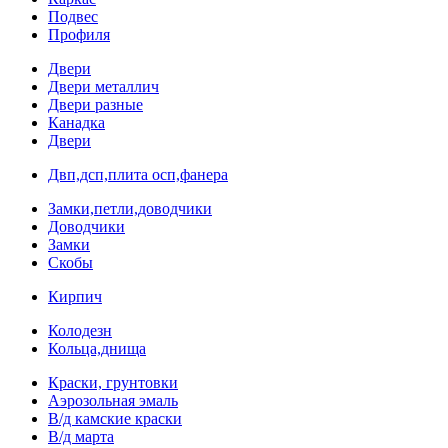
Подвес
Профиля
Двери
Двери металлич
Двери разные
Канадка
Двери
Двп,дсп,плита осп,фанера
Замки,петли,доводчики
Доводчики
Замки
Скобы
Кирпич
Колодезн
Кольца,днища
Краски, грунтовки
Аэрозольная эмаль
В/д камские краски
В/д марта