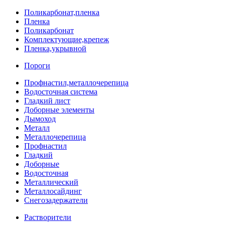
Поликарбонат,пленка
Пленка
Поликарбонат
Комплектующие,крепеж
Пленка,укрывной
Пороги
Профнастил,металлочерепица
Водосточная система
Гладкий лист
Доборные элементы
Дымоход
Металл
Металлочерепица
Профнастил
Гладкий
Доборные
Водосточная
Металлический
Металлосайдинг
Снегозадержатели
Растворители