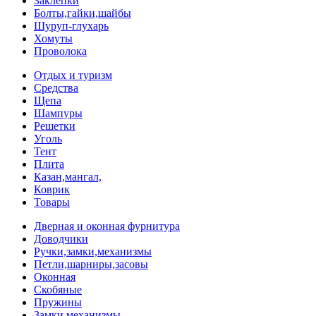
Заклепки
Болты,гайки,шайбы
Шуруп-глухарь
Хомуты
Проволока
Отдых и туризм
Средства
Щепа
Шампуры
Решетки
Уголь
Тент
Плита
Казан,мангал,
Коврик
Товары
Дверная и оконная фурнитура
Доводчики
Ручки,замки,механизмы
Петли,шарниры,засовы
Оконная
Скобяные
Пружины
Замки,механизмы