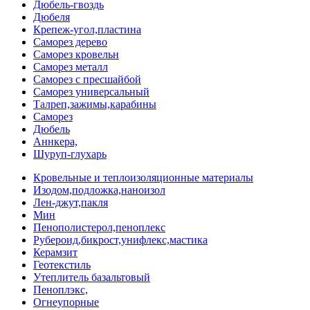
Дюбель-гвоздь
Дюбеля
Крепеж-угол,пластина
Саморез дерево
Саморез кровельн
Саморез металл
Саморез с пресшайбой
Саморез универсальный
Талреп,зажимы,карабины
Саморез
Дюбель
Аннкера,
Шуруп-глухарь
Кровельные и теплоизоляционные материалы
Изодом,подложка,наноизол
Лен-джут,пакля
Мин
Пенополистерол,пеноплекс
Рубероид,бикрост,унифлекс,мастика
Керамзит
Геотекстиль
Утеплитель базальтовый
Пеноплэкс,
Огнеупорные