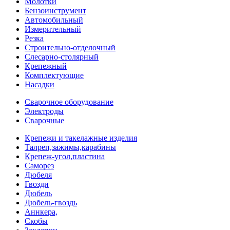
Молотки
Бензоинструмент
Автомобильный
Измерительный
Резка
Строительно-отделочный
Слесарно-столярный
Крепежный
Комплектующие
Насадки
Сварочное оборудование
Электроды
Сварочные
Крепежи и такелажные изделия
Талреп,зажимы,карабины
Крепеж-угол,пластина
Саморез
Дюбеля
Гвозди
Дюбель
Дюбель-гвоздь
Аннкера,
Скобы