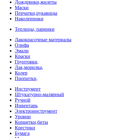
Дождевики,жилеты
Маски
Перчатки,рукавицы
Наколенники
Теплицы, парники
Лакокрасочные материалы
Олифа
Эмали
Краски
Грунтовки,
Лак,морилка,
Колер
Пропитки,
Инструмент
Штукатурно-малярный
Ручной
Инвентарь
Электроинструмент
Уровни
Корщетки,биты
Крестики
Бумага