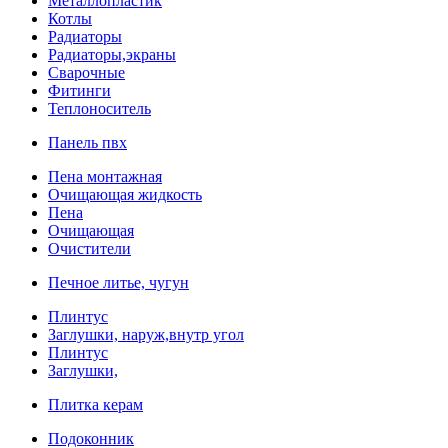
Металлопластик
Котлы
Радиаторы
Радиаторы,экраны
Сварочные
Фитинги
Теплоноситель
Панель пвх
Пена монтажная
Очищающая жидкость
Пена
Очищающая
Очистители
Печное литье, чугун
Плинтус
Заглушки, наруж,внутр угол
Плинтус
Заглушки,
Плитка керам
Подоконник