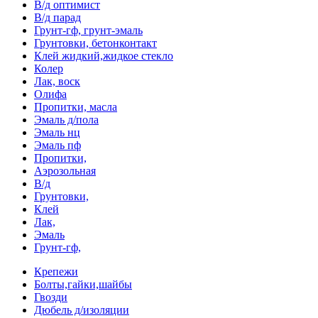
В/д оптимист
В/д парад
Грунт-гф, грунт-эмаль
Грунтовки, бетонконтакт
Клей жидкий,жидкое стекло
Колер
Лак, воск
Олифа
Пропитки, масла
Эмаль д/пола
Эмаль нц
Эмаль пф
Пропитки,
Аэрозольная
В/д
Грунтовки,
Клей
Лак,
Эмаль
Грунт-гф,
Крепежи
Болты,гайки,шайбы
Гвозди
Дюбель д/изоляции