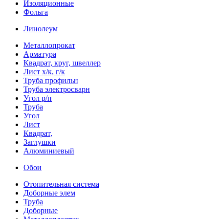
Изоляционные
Фольга
Линолеум
Металлопрокат
Арматура
Квадрат, круг, швеллер
Лист х/к, г/к
Труба профильн
Труба электросварн
Угол р/п
Труба
Угол
Лист
Квадрат,
Заглушки
Алюминиевый
Обои
Отопительная система
Доборные элем
Труба
Доборные