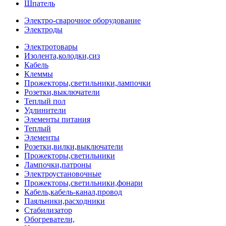
Шпатель
Электро-сварочное оборудование
Электроды
Электротовары
Изолента,колодки,сиз
Кабель
Клеммы
Прожекторы,светильники,лампочки
Розетки,выключатели
Теплый пол
Удлинители
Элементы питания
Теплый
Элементы
Розетки,вилки,выключатели
Прожекторы,светильники
Лампочки,патроны
Электроустановочные
Прожекторы,светильники,фонари
Кабель,кабель-канал,провод
Паяльники,расходники
Стабилизатор
Обогреватели,