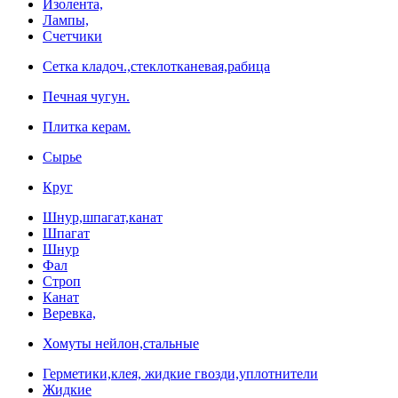
Изолента,
Лампы,
Счетчики
Сетка кладоч.,стеклотканевая,рабица
Печная чугун.
Плитка керам.
Сырье
Круг
Шнур,шпагат,канат
Шпагат
Шнур
Фал
Строп
Канат
Веревка,
Хомуты нейлон,стальные
Герметики,клея, жидкие гвозди,уплотнители
Жидкие