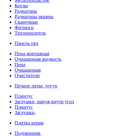
Металлопластик
Котлы
Радиаторы
Радиаторы,экраны
Сварочные
Фитинги
Теплоноситель
Панель пвх
Пена монтажная
Очищающая жидкость
Пена
Очищающая
Очистители
Печное литье, чугун
Плинтус
Заглушки, наруж,внутр угол
Плинтус
Заглушки,
Плитка керам
Подоконник