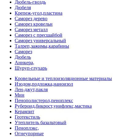
Дюбель-гвоздь
Дюбеля
Крепеж-угол,пластина
Саморез дерево
Саморез кровельн
Саморез металл
Саморез с пресшайбой
Саморез универсальный
Талреп,зажимы,карабины
Саморез
Дюбель
Аннкера,
Шуруп-глухарь
Кровельные и теплоизоляционные материалы
Изодом,подложка,наноизол
Лен-джут,пакля
Мин
Пенополистерол,пеноплекс
Рубероид,бикрост,унифлекс,мастика
Керамзит
Геотекстиль
Утеплитель базальтовый
Пеноплэкс,
Огнеупорные