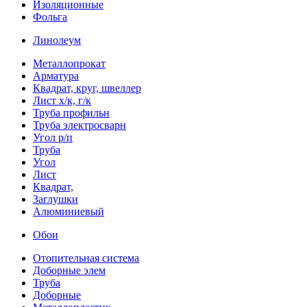
Изоляционные
Фольга
Линолеум
Металлопрокат
Арматура
Квадрат, круг, швеллер
Лист х/к, г/к
Труба профильн
Труба электросварн
Угол р/п
Труба
Угол
Лист
Квадрат,
Заглушки
Алюминиевый
Обои
Отопительная система
Доборные элем
Труба
Доборные