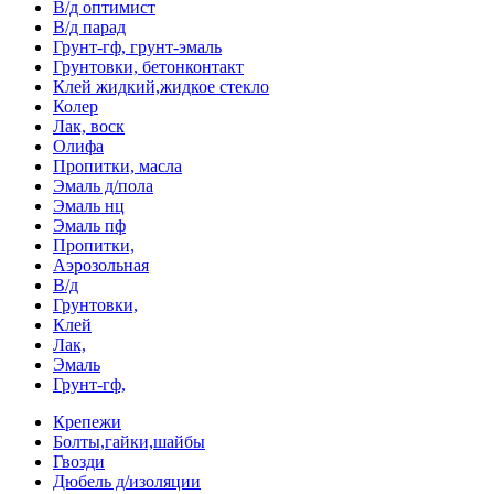
В/д оптимист
В/д парад
Грунт-гф, грунт-эмаль
Грунтовки, бетонконтакт
Клей жидкий,жидкое стекло
Колер
Лак, воск
Олифа
Пропитки, масла
Эмаль д/пола
Эмаль нц
Эмаль пф
Пропитки,
Аэрозольная
В/д
Грунтовки,
Клей
Лак,
Эмаль
Грунт-гф,
Крепежи
Болты,гайки,шайбы
Гвозди
Дюбель д/изоляции