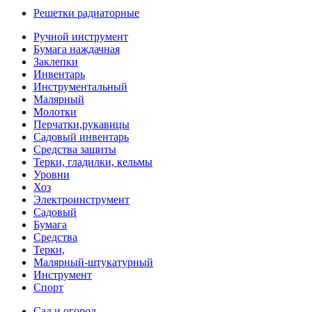
Решетки радиаторные
Ручной инструмент
Бумага наждачная
Заклепки
Инвентарь
Инструментальный
Малярный
Молотки
Перчатки,рукавицы
Садовый инвентарь
Средства защиты
Терки, гладилки, кельмы
Уровни
Хоз
Электроинструмент
Садовый
Бумага
Средства
Терки,
Малярный-штукатурный
Инструмент
Спорт
Сад и огород