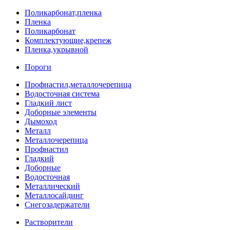
Поликарбонат,пленка
Пленка
Поликарбонат
Комплектующие,крепеж
Пленка,укрывной
Пороги
Профнастил,металлочерепица
Водосточная система
Гладкий лист
Доборные элементы
Дымоход
Металл
Металлочерепица
Профнастил
Гладкий
Доборные
Водосточная
Металлический
Металлосайдинг
Снегозадержатели
Растворители