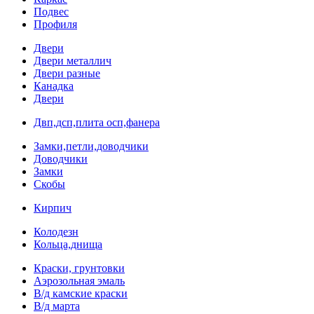
Подвес
Профиля
Двери
Двери металлич
Двери разные
Канадка
Двери
Двп,дсп,плита осп,фанера
Замки,петли,доводчики
Доводчики
Замки
Скобы
Кирпич
Колодезн
Кольца,днища
Краски, грунтовки
Аэрозольная эмаль
В/д камские краски
В/д марта