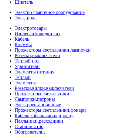
Шпатель
Электро-сварочное оборудование
Электроды
Электротовары
Изолента,колодки,сиз
Кабель
Клеммы
Прожекторы,светильники,лампочки
Розетки,выключатели
Теплый пол
Удлинители
Элементы питания
Теплый
Элементы
Розетки,вилки,выключатели
Прожекторы,светильники
Лампочки,патроны
Электроустановочные
Прожекторы,светильники,фонари
Кабель,кабель-канал,провод
Паяльники,расходники
Стабилизатор
Обогреватели,