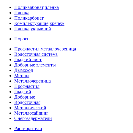
Поликарбонат,пленка
Пленка
Поликарбонат
Комплектующие,крепеж
Пленка,укрывной
Пороги
Профнастил,металлочерепица
Водосточная система
Гладкий лист
Доборные элементы
Дымоход
Металл
Металлочерепица
Профнастил
Гладкий
Доборные
Водосточная
Металлический
Металлосайдинг
Снегозадержатели
Растворители