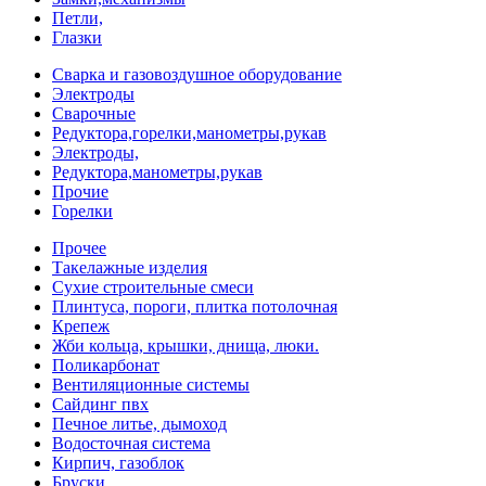
Петли,
Глазки
Сварка и газовоздушное оборудование
Электроды
Сварочные
Редуктора,горелки,манометры,рукав
Электроды,
Редуктора,манометры,рукав
Прочие
Горелки
Прочее
Такелажные изделия
Сухие строительные смеси
Плинтуса, пороги, плитка потолочная
Крепеж
Жби кольца, крышки, днища, люки.
Поликарбонат
Вентиляционные системы
Сайдинг пвх
Печное литье, дымоход
Водосточная система
Кирпич, газоблок
Бруски