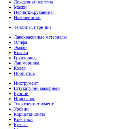
Дождевики,жилеты
Маски
Перчатки,рукавицы
Наколенники
Теплицы, парники
Лакокрасочные материалы
Олифа
Эмали
Краски
Грунтовки,
Лак,морилка,
Колер
Пропитки,
Инструмент
Штукатурно-малярный
Ручной
Инвентарь
Электроинструмент
Уровни
Корщетки,биты
Крестики
Бумага