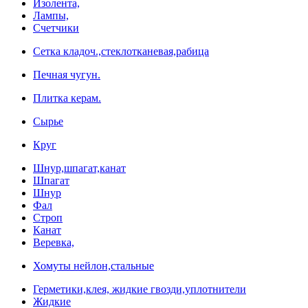
Изолента,
Лампы,
Счетчики
Сетка кладоч.,стеклотканевая,рабица
Печная чугун.
Плитка керам.
Сырье
Круг
Шнур,шпагат,канат
Шпагат
Шнур
Фал
Строп
Канат
Веревка,
Хомуты нейлон,стальные
Герметики,клея, жидкие гвозди,уплотнители
Жидкие