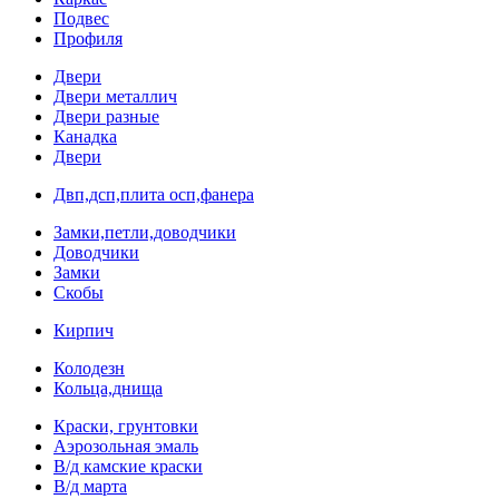
Подвес
Профиля
Двери
Двери металлич
Двери разные
Канадка
Двери
Двп,дсп,плита осп,фанера
Замки,петли,доводчики
Доводчики
Замки
Скобы
Кирпич
Колодезн
Кольца,днища
Краски, грунтовки
Аэрозольная эмаль
В/д камские краски
В/д марта