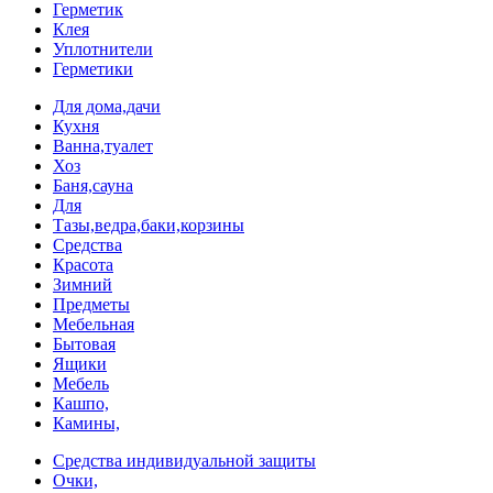
Герметик
Клея
Уплотнители
Герметики
Для дома,дачи
Кухня
Ванна,туалет
Хоз
Баня,сауна
Для
Тазы,ведра,баки,корзины
Средства
Красота
Зимний
Предметы
Мебельная
Бытовая
Ящики
Мебель
Кашпо,
Камины,
Средства индивидуальной защиты
Очки,