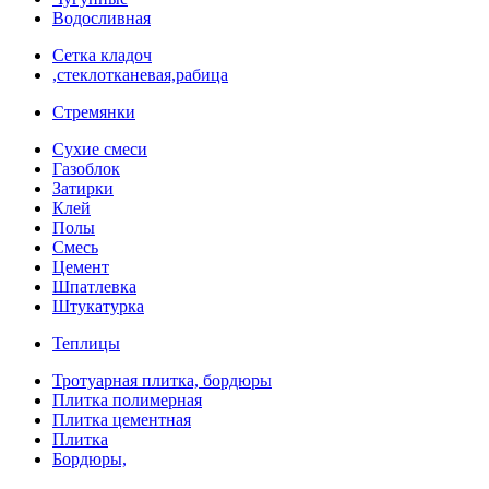
Водосливная
Сетка кладоч
,стеклотканевая,рабица
Стремянки
Сухие смеси
Газоблок
Затирки
Клей
Полы
Смесь
Цемент
Шпатлевка
Штукатурка
Теплицы
Тротуарная плитка, бордюры
Плитка полимерная
Плитка цементная
Плитка
Бордюры,