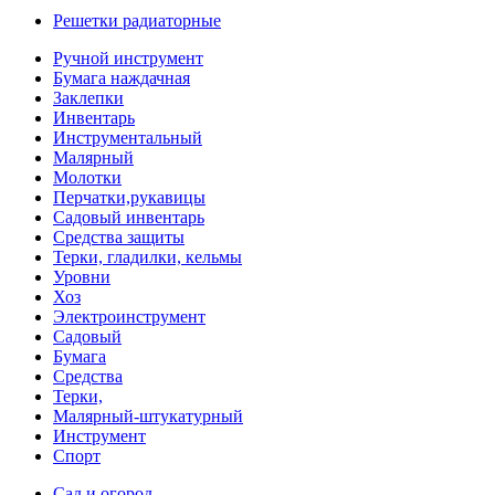
Решетки радиаторные
Ручной инструмент
Бумага наждачная
Заклепки
Инвентарь
Инструментальный
Малярный
Молотки
Перчатки,рукавицы
Садовый инвентарь
Средства защиты
Терки, гладилки, кельмы
Уровни
Хоз
Электроинструмент
Садовый
Бумага
Средства
Терки,
Малярный-штукатурный
Инструмент
Спорт
Сад и огород