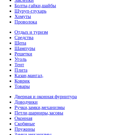
Заклепки
Болты,гайки,шайбы
Шуруп-глухарь
Хомуты
Проволока
Отдых и туризм
Средства
Щепа
Шампуры
Решетки
Уголь
Тент
Плита
Казан,мангал,
Коврик
Товары
Дверная и оконная фурнитура
Доводчики
Ручки,замки,механизмы
Петли,шарниры,засовы
Оконная
Скобяные
Пружины
Замки,механизмы