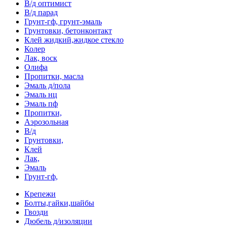
В/д оптимист
В/д парад
Грунт-гф, грунт-эмаль
Грунтовки, бетонконтакт
Клей жидкий,жидкое стекло
Колер
Лак, воск
Олифа
Пропитки, масла
Эмаль д/пола
Эмаль нц
Эмаль пф
Пропитки,
Аэрозольная
В/д
Грунтовки,
Клей
Лак,
Эмаль
Грунт-гф,
Крепежи
Болты,гайки,шайбы
Гвозди
Дюбель д/изоляции