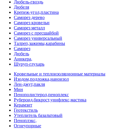
Дюбель-гвоздь
Дюбеля
Крепеж-угол,пластина
Саморез дерево
Саморез кровельн
Саморез металл
Саморез с пресшайбой
Саморез универсальный
Талреп,зажимы,карабины
Саморез
Дюбель
Аннкера,
Шуруп-глухарь
Кровельные и теплоизоляционные материалы
Изодом,подложка,наноизол
Лен-джут,пакля
Мин
Пенополистерол,пеноплекс
Рубероид,бикрост,унифлекс,мастика
Керамзит
Геотекстиль
Утеплитель базальтовый
Пеноплэкс,
Огнеупорные