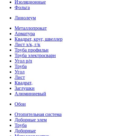
Изоляционные
Фольга
Линолеум
Металлопрокат
Арматура
Квадрат, круг, швеллер
Лист х/к, г/к
Труба профильн
Труба электросварн
Угол р/п
Труба
Угол
Лист
Квадрат,
Заглушки
Алюминиевый
Обои
Отопительная система
Доборные элем
Труба
Доборные