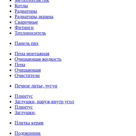
Металлопластик
Котлы
Радиаторы
Радиаторы,экраны
Сварочные
Фитинги
Теплоноситель
Панель пвх
Пена монтажная
Очищающая жидкость
Пена
Очищающая
Очистители
Печное литье, чугун
Плинтус
Заглушки, наруж,внутр угол
Плинтус
Заглушки,
Плитка керам
Подоконник