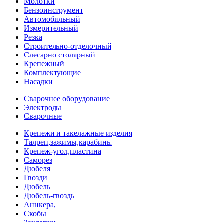
Молотки
Бензоинструмент
Автомобильный
Измерительный
Резка
Строительно-отделочный
Слесарно-столярный
Крепежный
Комплектующие
Насадки
Сварочное оборудование
Электроды
Сварочные
Крепежи и такелажные изделия
Талреп,зажимы,карабины
Крепеж-угол,пластина
Саморез
Дюбеля
Гвозди
Дюбель
Дюбель-гвоздь
Аннкера,
Скобы