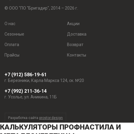
© ООО "ПО "Бригадир", 2014 – 2026 г.
О нас
Акции
Сезонные
Доставка
Оплата
Возврат
Прайсы
Контакты
+7 (912) 586-19-61
г. Березники, Карла Маркса 124, ск. №20
+7 (992) 211-36-14
г. Усолье, ул. Аникина, 11Б
Разработка сайта
prostor.design
КАЛЬКУЛЯТОРЫ
ПРОФНАСТИЛА И