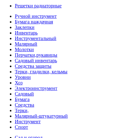
Решетки радиаторные
Ручной инструмент
Бумага наждачная
Заклепки
Инвентарь
Инструментальный
Малярный
Молотки
Перчатки,рукавицы
Садовый инвентарь
Средства защиты
Терки, гладилки, кельмы
Уровни
Хоз
Электроинструмент
Садовый
Бумага
Средства
Терки,
Малярный-штукатурный
Инструмент
Спорт
Сад и огород