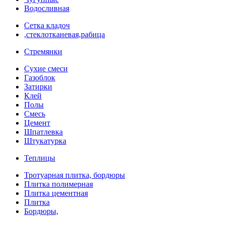
Водосливная
Сетка кладоч
,стеклотканевая,рабица
Стремянки
Сухие смеси
Газоблок
Затирки
Клей
Полы
Смесь
Цемент
Шпатлевка
Штукатурка
Теплицы
Тротуарная плитка, бордюры
Плитка полимерная
Плитка цементная
Плитка
Бордюры,