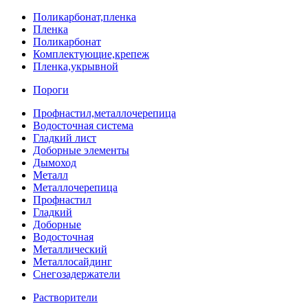
Поликарбонат,пленка
Пленка
Поликарбонат
Комплектующие,крепеж
Пленка,укрывной
Пороги
Профнастил,металлочерепица
Водосточная система
Гладкий лист
Доборные элементы
Дымоход
Металл
Металлочерепица
Профнастил
Гладкий
Доборные
Водосточная
Металлический
Металлосайдинг
Снегозадержатели
Растворители