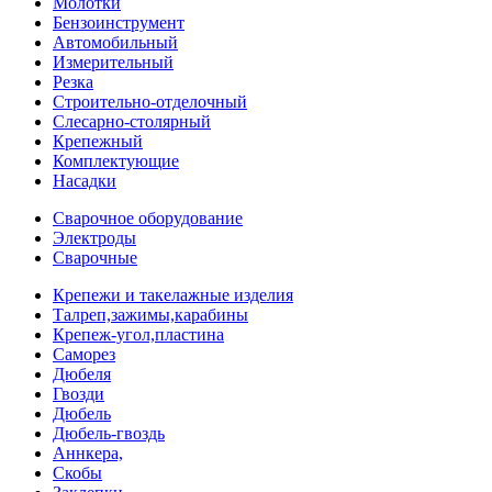
Молотки
Бензоинструмент
Автомобильный
Измерительный
Резка
Строительно-отделочный
Слесарно-столярный
Крепежный
Комплектующие
Насадки
Сварочное оборудование
Электроды
Сварочные
Крепежи и такелажные изделия
Талреп,зажимы,карабины
Крепеж-угол,пластина
Саморез
Дюбеля
Гвозди
Дюбель
Дюбель-гвоздь
Аннкера,
Скобы