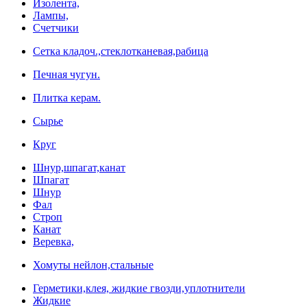
Изолента,
Лампы,
Счетчики
Сетка кладоч.,стеклотканевая,рабица
Печная чугун.
Плитка керам.
Сырье
Круг
Шнур,шпагат,канат
Шпагат
Шнур
Фал
Строп
Канат
Веревка,
Хомуты нейлон,стальные
Герметики,клея, жидкие гвозди,уплотнители
Жидкие