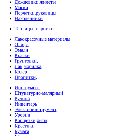
Дождевики,жилеты
Маски
Перчатки,рукавицы
Наколенники
Теплицы, парники
Лакокрасочные материалы
Олифа
Эмали
Краски
Грунтовки,
Лак,морилка,
Колер
Пропитки,
Инструмент
Штукатурно-малярный
Ручной
Инвентарь
Электроинструмент
Уровни
Корщетки,биты
Крестики
Бумага