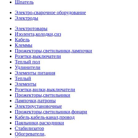
Шпатель
Электро-сварочное оборудование
Электроды
Электротовары
Изолента,колодки,сиз
Кабель
Клеммы
Прожекторы,светильники,лампочки
Розетки,выключатели
Теплый пол
Удлинители
Элементы питания
Теплый
Элементы
Розетки,вилки,выключатели
Прожекторы,светильники
Лампочки,патроны
Электроустановочные
Прожекторы,светильники,фонари
Кабель,кабель-канал,провод
Паяльники,расходники
Стабилизатор
Обогреватели,