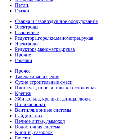
Петли,
Глазки
Сварка и газовоздушное оборудование
Электроды
Сварочные
Редуктора,горелки,манометры,рукав
Электроды,
Редуктора,манометры,рукав
Прочие
Горелки
Прочее
Такелажные изделия
Сухие строительные смеси
Плинтуса, пороги, плитка потолочная
Крепеж
Жби кольца, крышки, днища, люки.
Поликарбонат
Вентиляционные системы
Сайдинг пвх
Печное литье, дымоход
Водосточная система
Кирпич, газоблок
Бруски