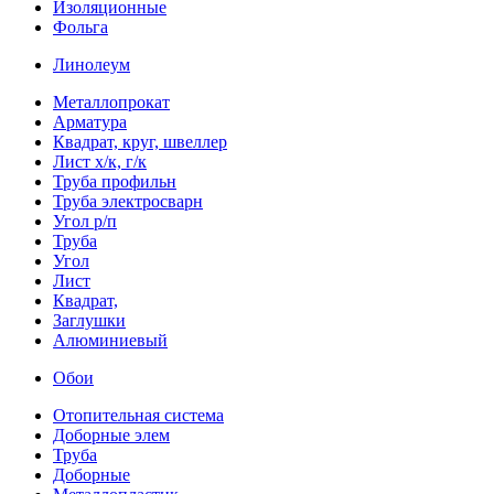
Изоляционные
Фольга
Линолеум
Металлопрокат
Арматура
Квадрат, круг, швеллер
Лист х/к, г/к
Труба профильн
Труба электросварн
Угол р/п
Труба
Угол
Лист
Квадрат,
Заглушки
Алюминиевый
Обои
Отопительная система
Доборные элем
Труба
Доборные