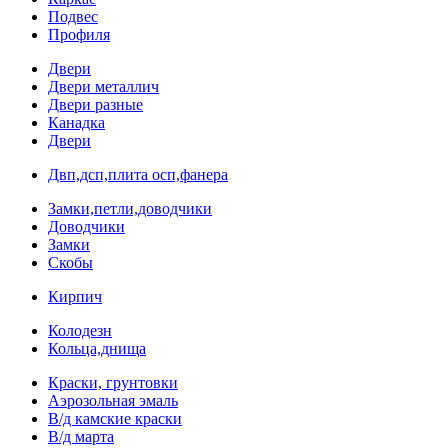
Подвес
Профиля
Двери
Двери металлич
Двери разные
Канадка
Двери
Двп,дсп,плита осп,фанера
Замки,петли,доводчики
Доводчики
Замки
Скобы
Кирпич
Колодезн
Кольца,днища
Краски, грунтовки
Аэрозольная эмаль
В/д камские краски
В/д марта