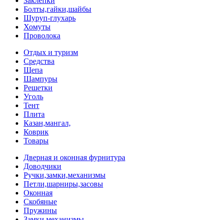
Заклепки
Болты,гайки,шайбы
Шуруп-глухарь
Хомуты
Проволока
Отдых и туризм
Средства
Щепа
Шампуры
Решетки
Уголь
Тент
Плита
Казан,мангал,
Коврик
Товары
Дверная и оконная фурнитура
Доводчики
Ручки,замки,механизмы
Петли,шарниры,засовы
Оконная
Скобяные
Пружины
Замки,механизмы