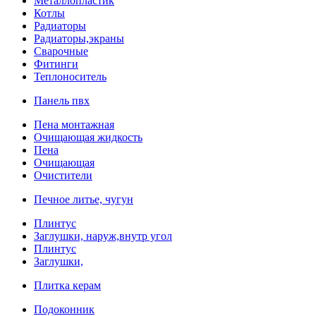
Металлопластик
Котлы
Радиаторы
Радиаторы,экраны
Сварочные
Фитинги
Теплоноситель
Панель пвх
Пена монтажная
Очищающая жидкость
Пена
Очищающая
Очистители
Печное литье, чугун
Плинтус
Заглушки, наруж,внутр угол
Плинтус
Заглушки,
Плитка керам
Подоконник