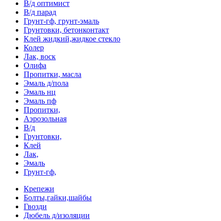
В/д оптимист
В/д парад
Грунт-гф, грунт-эмаль
Грунтовки, бетонконтакт
Клей жидкий,жидкое стекло
Колер
Лак, воск
Олифа
Пропитки, масла
Эмаль д/пола
Эмаль нц
Эмаль пф
Пропитки,
Аэрозольная
В/д
Грунтовки,
Клей
Лак,
Эмаль
Грунт-гф,
Крепежи
Болты,гайки,шайбы
Гвозди
Дюбель д/изоляции