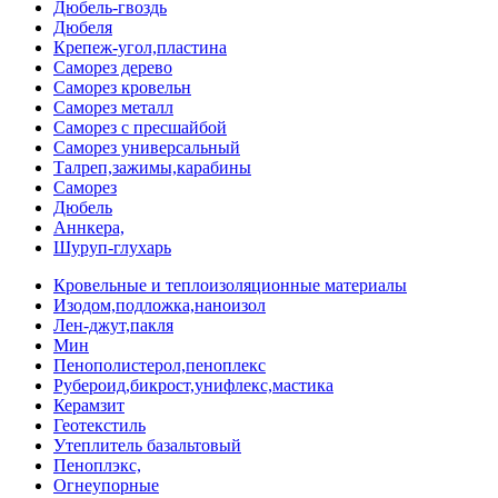
Дюбель-гвоздь
Дюбеля
Крепеж-угол,пластина
Саморез дерево
Саморез кровельн
Саморез металл
Саморез с пресшайбой
Саморез универсальный
Талреп,зажимы,карабины
Саморез
Дюбель
Аннкера,
Шуруп-глухарь
Кровельные и теплоизоляционные материалы
Изодом,подложка,наноизол
Лен-джут,пакля
Мин
Пенополистерол,пеноплекс
Рубероид,бикрост,унифлекс,мастика
Керамзит
Геотекстиль
Утеплитель базальтовый
Пеноплэкс,
Огнеупорные