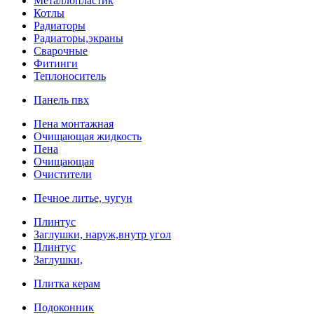
Металлопластик
Котлы
Радиаторы
Радиаторы,экраны
Сварочные
Фитинги
Теплоноситель
Панель пвх
Пена монтажная
Очищающая жидкость
Пена
Очищающая
Очистители
Печное литье, чугун
Плинтус
Заглушки, наруж,внутр угол
Плинтус
Заглушки,
Плитка керам
Подоконник