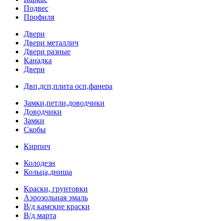
Подвес
Профиля
Двери
Двери металлич
Двери разные
Канадка
Двери
Двп,дсп,плита осп,фанера
Замки,петли,доводчики
Доводчики
Замки
Скобы
Кирпич
Колодезн
Кольца,днища
Краски, грунтовки
Аэрозольная эмаль
В/д камские краски
В/д марта