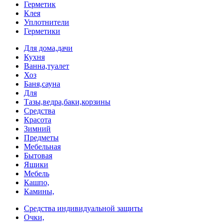
Герметик
Клея
Уплотнители
Герметики
Для дома,дачи
Кухня
Ванна,туалет
Хоз
Баня,сауна
Для
Тазы,ведра,баки,корзины
Средства
Красота
Зимний
Предметы
Мебельная
Бытовая
Ящики
Мебель
Кашпо,
Камины,
Средства индивидуальной защиты
Очки,