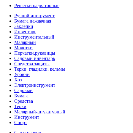
Решетки радиаторные
Ручной инструмент
Бумага наждачная
Заклепки
Инвентарь
Инструментальный
Малярный
Молотки
Перчатки,рукавицы
Садовый инвентарь
Средства защиты
Терки, гладилки, кельмы
Уровни
Хоз
Электроинструмент
Садовый
Бумага
Средства
Терки,
Малярный-штукатурный
Инструмент
Спорт
Сад и огород