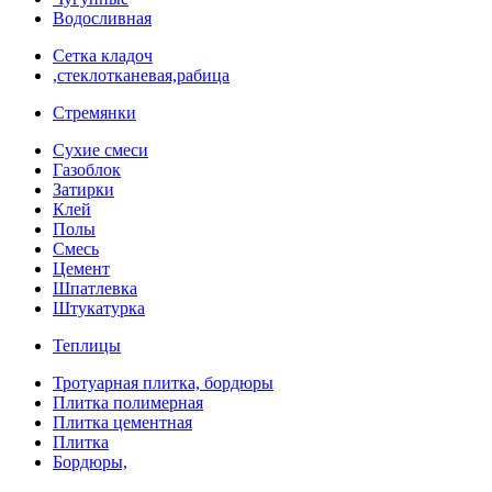
Водосливная
Сетка кладоч
,стеклотканевая,рабица
Стремянки
Сухие смеси
Газоблок
Затирки
Клей
Полы
Смесь
Цемент
Шпатлевка
Штукатурка
Теплицы
Тротуарная плитка, бордюры
Плитка полимерная
Плитка цементная
Плитка
Бордюры,