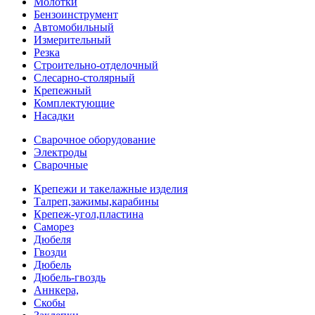
Молотки
Бензоинструмент
Автомобильный
Измерительный
Резка
Строительно-отделочный
Слесарно-столярный
Крепежный
Комплектующие
Насадки
Сварочное оборудование
Электроды
Сварочные
Крепежи и такелажные изделия
Талреп,зажимы,карабины
Крепеж-угол,пластина
Саморез
Дюбеля
Гвозди
Дюбель
Дюбель-гвоздь
Аннкера,
Скобы