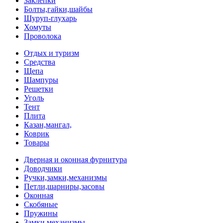
Заклепки
Болты,гайки,шайбы
Шуруп-глухарь
Хомуты
Проволока
Отдых и туризм
Средства
Щепа
Шампуры
Решетки
Уголь
Тент
Плита
Казан,мангал,
Коврик
Товары
Дверная и оконная фурнитура
Доводчики
Ручки,замки,механизмы
Петли,шарниры,засовы
Оконная
Скобяные
Пружины
Замки,механизмы