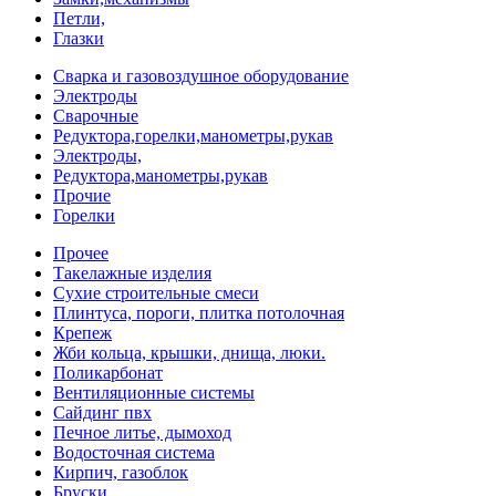
Петли,
Глазки
Сварка и газовоздушное оборудование
Электроды
Сварочные
Редуктора,горелки,манометры,рукав
Электроды,
Редуктора,манометры,рукав
Прочие
Горелки
Прочее
Такелажные изделия
Сухие строительные смеси
Плинтуса, пороги, плитка потолочная
Крепеж
Жби кольца, крышки, днища, люки.
Поликарбонат
Вентиляционные системы
Сайдинг пвх
Печное литье, дымоход
Водосточная система
Кирпич, газоблок
Бруски