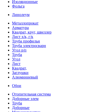
Изоляционные
Фольга
Линолеум
Металлопрокат
Арматура
Квадрат, круг, швеллер
Лист х/к, г/к
Труба профильн
Труба электросварн
Угол р/п
Труба
Угол
Лист
Квадрат,
Заглушки
Алюминиевый
Обои
Отопительная система
Доборные элем
Труба
Доборные