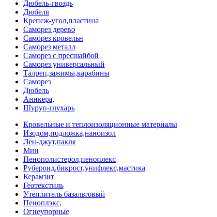
Дюбель-гвоздь
Дюбеля
Крепеж-угол,пластина
Саморез дерево
Саморез кровельн
Саморез металл
Саморез с пресшайбой
Саморез универсальный
Талреп,зажимы,карабины
Саморез
Дюбель
Аннкера,
Шуруп-глухарь
Кровельные и теплоизоляционные материалы
Изодом,подложка,наноизол
Лен-джут,пакля
Мин
Пенополистерол,пеноплекс
Рубероид,бикрост,унифлекс,мастика
Керамзит
Геотекстиль
Утеплитель базальтовый
Пеноплэкс,
Огнеупорные