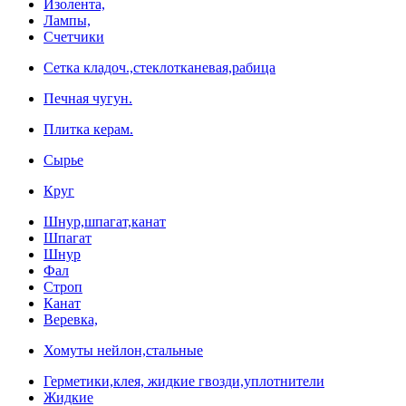
Изолента,
Лампы,
Счетчики
Сетка кладоч.,стеклотканевая,рабица
Печная чугун.
Плитка керам.
Сырье
Круг
Шнур,шпагат,канат
Шпагат
Шнур
Фал
Строп
Канат
Веревка,
Хомуты нейлон,стальные
Герметики,клея, жидкие гвозди,уплотнители
Жидкие