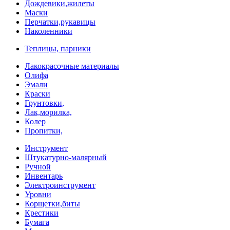
Дождевики,жилеты
Маски
Перчатки,рукавицы
Наколенники
Теплицы, парники
Лакокрасочные материалы
Олифа
Эмали
Краски
Грунтовки,
Лак,морилка,
Колер
Пропитки,
Инструмент
Штукатурно-малярный
Ручной
Инвентарь
Электроинструмент
Уровни
Корщетки,биты
Крестики
Бумага