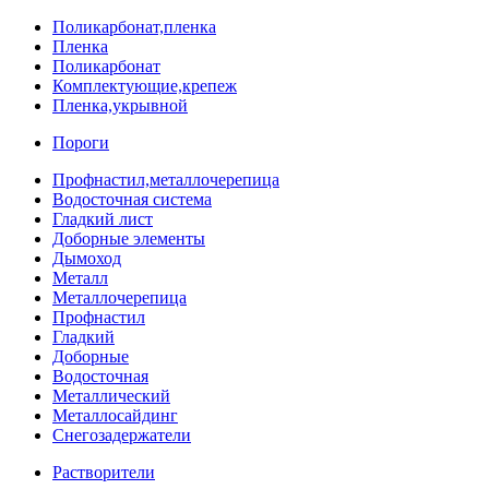
Поликарбонат,пленка
Пленка
Поликарбонат
Комплектующие,крепеж
Пленка,укрывной
Пороги
Профнастил,металлочерепица
Водосточная система
Гладкий лист
Доборные элементы
Дымоход
Металл
Металлочерепица
Профнастил
Гладкий
Доборные
Водосточная
Металлический
Металлосайдинг
Снегозадержатели
Растворители