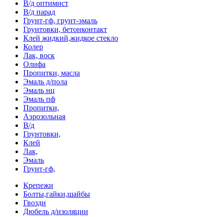
В/д оптимист
В/д парад
Грунт-гф, грунт-эмаль
Грунтовки, бетонконтакт
Клей жидкий,жидкое стекло
Колер
Лак, воск
Олифа
Пропитки, масла
Эмаль д/пола
Эмаль нц
Эмаль пф
Пропитки,
Аэрозольная
В/д
Грунтовки,
Клей
Лак,
Эмаль
Грунт-гф,
Крепежи
Болты,гайки,шайбы
Гвозди
Дюбель д/изоляции