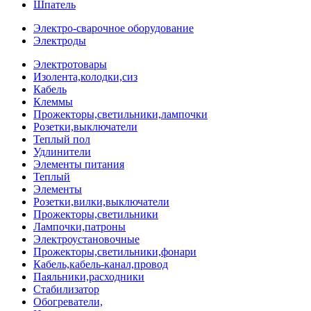
Шпатель
Электро-сварочное оборудование
Электроды
Электротовары
Изолента,колодки,сиз
Кабель
Клеммы
Прожекторы,светильники,лампочки
Розетки,выключатели
Теплый пол
Удлинители
Элементы питания
Теплый
Элементы
Розетки,вилки,выключатели
Прожекторы,светильники
Лампочки,патроны
Электроустановочные
Прожекторы,светильники,фонари
Кабель,кабель-канал,провод
Паяльники,расходники
Стабилизатор
Обогреватели,