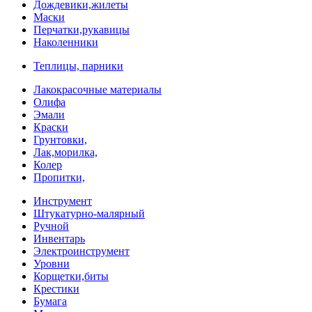
Дождевики,жилеты
Маски
Перчатки,рукавицы
Наколенники
Теплицы, парники
Лакокрасочные материалы
Олифа
Эмали
Краски
Грунтовки,
Лак,морилка,
Колер
Пропитки,
Инструмент
Штукатурно-малярный
Ручной
Инвентарь
Электроинструмент
Уровни
Корщетки,биты
Крестики
Бумага