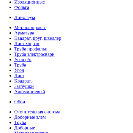
Изоляционные
Фольга
Линолеум
Металлопрокат
Арматура
Квадрат, круг, швеллер
Лист х/к, г/к
Труба профильн
Труба электросварн
Угол р/п
Труба
Угол
Лист
Квадрат,
Заглушки
Алюминиевый
Обои
Отопительная система
Доборные элем
Труба
Доборные