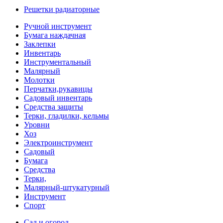
Решетки радиаторные
Ручной инструмент
Бумага наждачная
Заклепки
Инвентарь
Инструментальный
Малярный
Молотки
Перчатки,рукавицы
Садовый инвентарь
Средства защиты
Терки, гладилки, кельмы
Уровни
Хоз
Электроинструмент
Садовый
Бумага
Средства
Терки,
Малярный-штукатурный
Инструмент
Спорт
Сад и огород