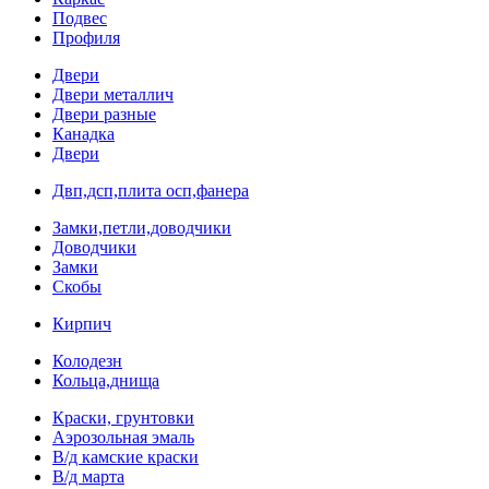
Подвес
Профиля
Двери
Двери металлич
Двери разные
Канадка
Двери
Двп,дсп,плита осп,фанера
Замки,петли,доводчики
Доводчики
Замки
Скобы
Кирпич
Колодезн
Кольца,днища
Краски, грунтовки
Аэрозольная эмаль
В/д камские краски
В/д марта