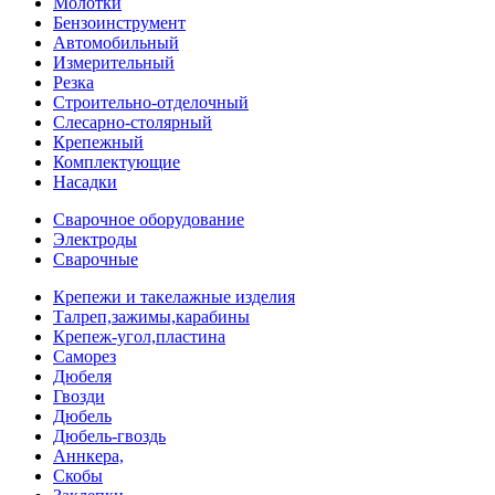
Молотки
Бензоинструмент
Автомобильный
Измерительный
Резка
Строительно-отделочный
Слесарно-столярный
Крепежный
Комплектующие
Насадки
Сварочное оборудование
Электроды
Сварочные
Крепежи и такелажные изделия
Талреп,зажимы,карабины
Крепеж-угол,пластина
Саморез
Дюбеля
Гвозди
Дюбель
Дюбель-гвоздь
Аннкера,
Скобы