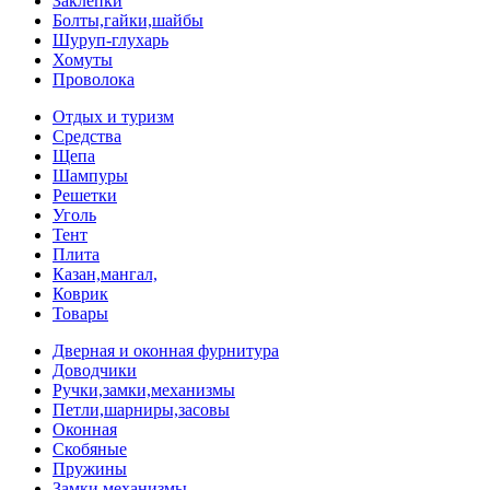
Заклепки
Болты,гайки,шайбы
Шуруп-глухарь
Хомуты
Проволока
Отдых и туризм
Средства
Щепа
Шампуры
Решетки
Уголь
Тент
Плита
Казан,мангал,
Коврик
Товары
Дверная и оконная фурнитура
Доводчики
Ручки,замки,механизмы
Петли,шарниры,засовы
Оконная
Скобяные
Пружины
Замки,механизмы