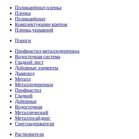
Поликарбонат,пленка
Пленка
Поликарбонат
Комплектующие,крепеж
Пленка,укрывной
Пороги
Профнастил,металлочерепица
Водосточная система
Гладкий лист
Доборные элементы
Дымоход
Металл
Металлочерепица
Профнастил
Гладкий
Доборные
Водосточная
Металлический
Металлосайдинг
Снегозадержатели
Растворители