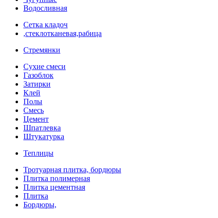
Водосливная
Сетка кладоч
,стеклотканевая,рабица
Стремянки
Сухие смеси
Газоблок
Затирки
Клей
Полы
Смесь
Цемент
Шпатлевка
Штукатурка
Теплицы
Тротуарная плитка, бордюры
Плитка полимерная
Плитка цементная
Плитка
Бордюры,