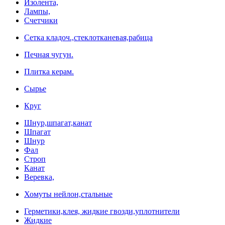
Изолента,
Лампы,
Счетчики
Сетка кладоч.,стеклотканевая,рабица
Печная чугун.
Плитка керам.
Сырье
Круг
Шнур,шпагат,канат
Шпагат
Шнур
Фал
Строп
Канат
Веревка,
Хомуты нейлон,стальные
Герметики,клея, жидкие гвозди,уплотнители
Жидкие