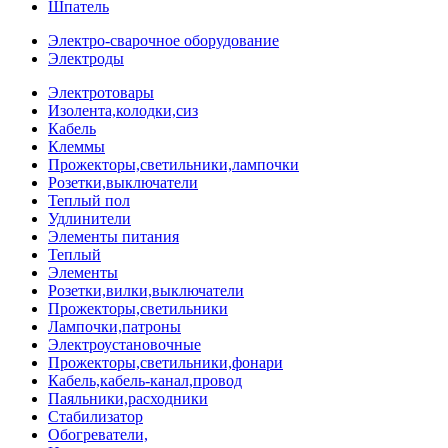
Шпатель
Электро-сварочное оборудование
Электроды
Электротовары
Изолента,колодки,сиз
Кабель
Клеммы
Прожекторы,светильники,лампочки
Розетки,выключатели
Теплый пол
Удлинители
Элементы питания
Теплый
Элементы
Розетки,вилки,выключатели
Прожекторы,светильники
Лампочки,патроны
Электроустановочные
Прожекторы,светильники,фонари
Кабель,кабель-канал,провод
Паяльники,расходники
Стабилизатор
Обогреватели,