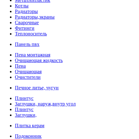
Металлопластик
Котлы
Радиаторы
Радиаторы,экраны
Сварочные
Фитинги
Теплоноситель
Панель пвх
Пена монтажная
Очищающая жидкость
Пена
Очищающая
Очистители
Печное литье, чугун
Плинтус
Заглушки, наруж,внутр угол
Плинтус
Заглушки,
Плитка керам
Подоконник