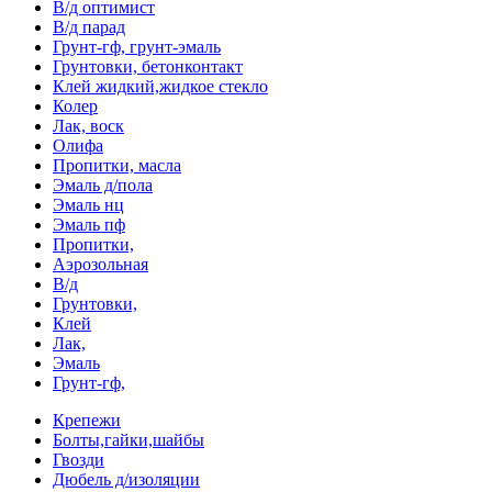
В/д оптимист
В/д парад
Грунт-гф, грунт-эмаль
Грунтовки, бетонконтакт
Клей жидкий,жидкое стекло
Колер
Лак, воск
Олифа
Пропитки, масла
Эмаль д/пола
Эмаль нц
Эмаль пф
Пропитки,
Аэрозольная
В/д
Грунтовки,
Клей
Лак,
Эмаль
Грунт-гф,
Крепежи
Болты,гайки,шайбы
Гвозди
Дюбель д/изоляции