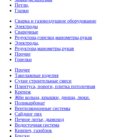
Петли,
Глазки
Сварка и газовоздушное оборудование
Электроды
Сварочные
Редуктора,горелки,манометры,рукав
Электроды,
Редуктора,манометры,рукав
Прочие
Горелки
Прочее
Такелажные изделия
Сухие строительные смеси
Плинтуса, пороги, плитка потолочная
Крепеж
Жби кольца, крышки, днища, люки.
Поликарбонат
Вентиляционные системы
Сайдинг пвх
Печное литье, дымоход
Водосточная система
Кирпич, газоблок
Бруски