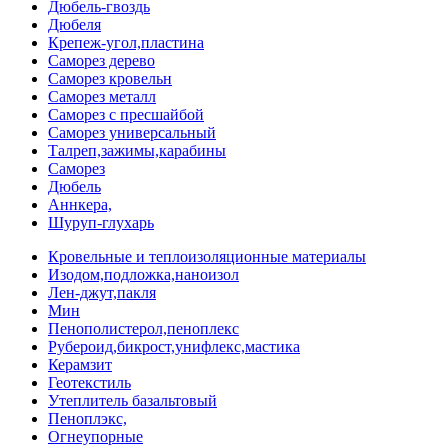
Дюбель-гвоздь
Дюбеля
Крепеж-угол,пластина
Саморез дерево
Саморез кровельн
Саморез металл
Саморез с пресшайбой
Саморез универсальный
Талреп,зажимы,карабины
Саморез
Дюбель
Аннкера,
Шуруп-глухарь
Кровельные и теплоизоляционные материалы
Изодом,подложка,наноизол
Лен-джут,пакля
Мин
Пенополистерол,пеноплекс
Рубероид,бикрост,унифлекс,мастика
Керамзит
Геотекстиль
Утеплитель базальтовый
Пеноплэкс,
Огнеупорные