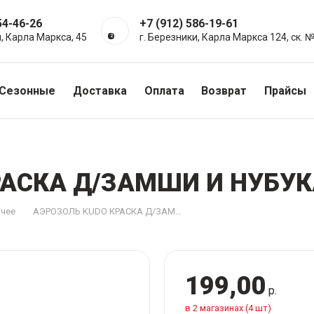
54-46-26
+7 (912) 586-19-61
и, Карла Маркса, 45
г. Березники, Карла Маркса 124, ск. 
+7 (992) 211-36-14
г. Усолье, ул. Аникина
Сезонные
Доставка
Оплата
Возврат
Прайсы
РАСКА Д/ЗАМШИ И НУБУК
очее
АЭРОЗОЛЬ KUDO КРАСКА Д/ЗАМШИ И НУБУКА 400МЛ ЧЕРН
199,00
р.
в 2 магазинах (4 шт)