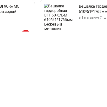
 ВГ90-6/МС
Вешалка гарде
ов.серый
610*51*1765м
в 1 магазине (1 ш
2 300,00
р.
О нас
Акции
Сезонные
Доставка
Оплата
Возврат
Прайсы
Контакты