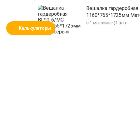
Вешалка гардеробная
1160*765*1725мм Мат
в 1 магазине (1 шт)
Калькуляторы
1 900,00
р.
Стройбаза Бригадир
Строительные материалы, отделки,
инструмент, двери в Березниках.
© ООО "ПО "Бригадир", 2014 – 2026 г.