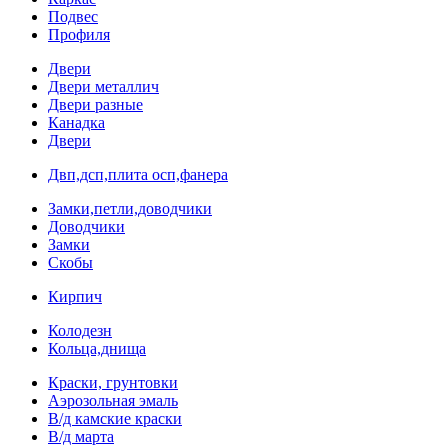
Подвес
Профиля
Двери
Двери металлич
Двери разные
Канадка
Двери
Двп,дсп,плита осп,фанера
Замки,петли,доводчики
Доводчики
Замки
Скобы
Кирпич
Колодезн
Кольца,днища
Краски, грунтовки
Аэрозольная эмаль
В/д камские краски
В/д марта