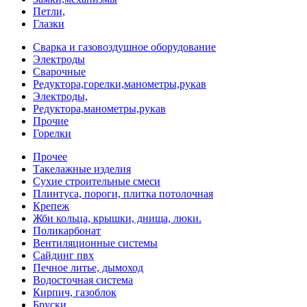
Петли,
Глазки
Сварка и газовоздушное оборудование
Электроды
Сварочные
Редуктора,горелки,манометры,рукав
Электроды,
Редуктора,манометры,рукав
Прочие
Горелки
Прочее
Такелажные изделия
Сухие строительные смеси
Плинтуса, пороги, плитка потолочная
Крепеж
Жби кольца, крышки, днища, люки.
Поликарбонат
Вентиляционные системы
Сайдинг пвх
Печное литье, дымоход
Водосточная система
Кирпич, газоблок
Бруски