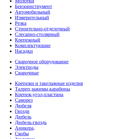
Молотки
Бензоинструмент
Автомобильный
Измерительный
Резка
Строительно-отделочный
Слесарно-столярный
Крепежный
Комплектующие
Насадки
Сварочное оборудование
Электроды
Сварочные
Крепежи и такелажные изделия
Талреп,зажимы,карабины
Крепеж-угол,пластина
Саморез
Дюбеля
Гвозди
Дюбель
Дюбель-гвоздь
Аннкера,
Скобы