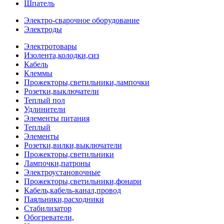
Шпатель
Электро-сварочное оборудование
Электроды
Электротовары
Изолента,колодки,сиз
Кабель
Клеммы
Прожекторы,светильники,лампочки
Розетки,выключатели
Теплый пол
Удлинители
Элементы питания
Теплый
Элементы
Розетки,вилки,выключатели
Прожекторы,светильники
Лампочки,патроны
Электроустановочные
Прожекторы,светильники,фонари
Кабель,кабель-канал,провод
Паяльники,расходники
Стабилизатор
Обогреватели,