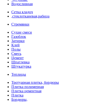
Водосливная
Сетка кладоч
,стеклотканевая,рабица
Стремянки
Сухие смеси
Газоблок
Затирки
Клей
Полы
Смесь
Цемент
Шпатлевка
Штукатурка
Теплицы
Тротуарная плитка, бордюры
Плитка полимерная
Плитка цементная
Плитка
Бордюры,