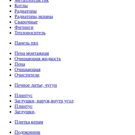
Металлопластик
Котлы
Радиаторы
Радиаторы,экраны
Сварочные
Фитинги
Теплоноситель
Панель пвх
Пена монтажная
Очищающая жидкость
Пена
Очищающая
Очистители
Печное литье, чугун
Плинтус
Заглушки, наруж,внутр угол
Плинтус
Заглушки,
Плитка керам
Подоконник