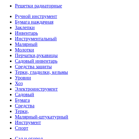
Решетки радиаторные
Ручной инструмент
Бумага наждачная
Заклепки
Инвентарь
Инструментальный
Малярный
Молотки
Перчатки,рукавицы
Садовый инвентарь
Средства защиты
Терки, гладилки, кельмы
Уровни
Хоз
Электроинструмент
Садовый
Бумага
Средства
Терки,
Малярный-штукатурный
Инструмент
Спорт
Сад и огород