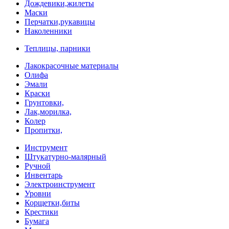
Дождевики,жилеты
Маски
Перчатки,рукавицы
Наколенники
Теплицы, парники
Лакокрасочные материалы
Олифа
Эмали
Краски
Грунтовки,
Лак,морилка,
Колер
Пропитки,
Инструмент
Штукатурно-малярный
Ручной
Инвентарь
Электроинструмент
Уровни
Корщетки,биты
Крестики
Бумага