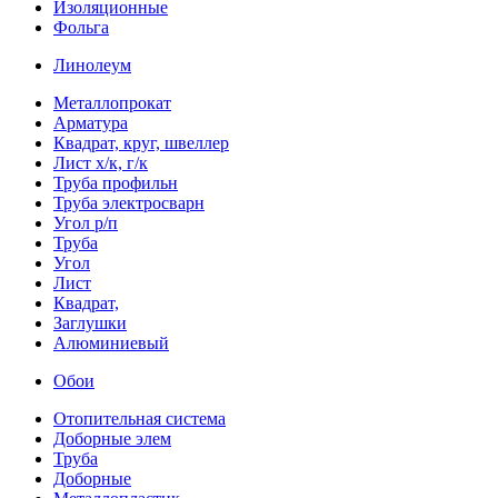
Изоляционные
Фольга
Линолеум
Металлопрокат
Арматура
Квадрат, круг, швеллер
Лист х/к, г/к
Труба профильн
Труба электросварн
Угол р/п
Труба
Угол
Лист
Квадрат,
Заглушки
Алюминиевый
Обои
Отопительная система
Доборные элем
Труба
Доборные