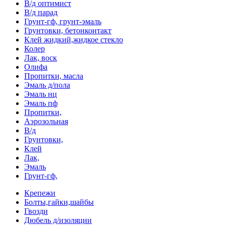
В/д оптимист
В/д парад
Грунт-гф, грунт-эмаль
Грунтовки, бетонконтакт
Клей жидкий,жидкое стекло
Колер
Лак, воск
Олифа
Пропитки, масла
Эмаль д/пола
Эмаль нц
Эмаль пф
Пропитки,
Аэрозольная
В/д
Грунтовки,
Клей
Лак,
Эмаль
Грунт-гф,
Крепежи
Болты,гайки,шайбы
Гвозди
Дюбель д/изоляции