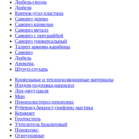
Дюбель-гвоздь
Дюбеля
Крепеж-угол,пластина
Саморез дерево
Саморез кровельн
Саморез металл
Саморез с пресшайбой
Саморез универсальный
Талреп,зажимы,карабины
Саморез
Дюбель
Аннкера,
Шуруп-глухарь
Кровельные и теплоизоляционные материалы
Изодом,подложка,наноизол
Лен-джут,пакля
Мин
Пенополистерол,пеноплекс
Рубероид,бикрост,унифлекс,мастика
Керамзит
Геотекстиль
Утеплитель базальтовый
Пеноплэкс,
Огнеупорные