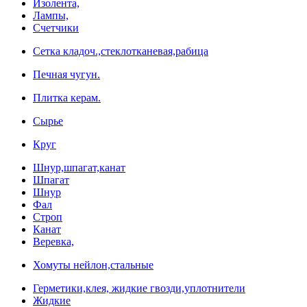
Изолента,
Лампы,
Счетчики
Сетка кладоч.,стеклотканевая,рабица
Печная чугун.
Плитка керам.
Сырье
Круг
Шнур,шпагат,канат
Шпагат
Шнур
Фал
Строп
Канат
Веревка,
Хомуты нейлон,стальные
Герметики,клея, жидкие гвозди,уплотнители
Жидкие