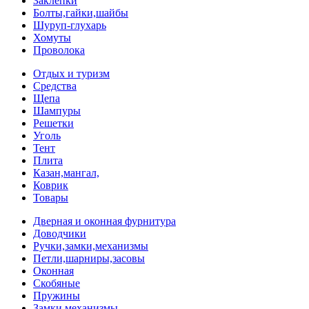
Заклепки
Болты,гайки,шайбы
Шуруп-глухарь
Хомуты
Проволока
Отдых и туризм
Средства
Щепа
Шампуры
Решетки
Уголь
Тент
Плита
Казан,мангал,
Коврик
Товары
Дверная и оконная фурнитура
Доводчики
Ручки,замки,механизмы
Петли,шарниры,засовы
Оконная
Скобяные
Пружины
Замки,механизмы