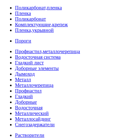
Поликарбонат,пленка
Пленка
Поликарбонат
Комплектующие,крепеж
Пленка,укрывной
Пороги
Профнастил,металлочерепица
Водосточная система
Гладкий лист
Доборные элементы
Дымоход
Металл
Металлочерепица
Профнастил
Гладкий
Доборные
Водосточная
Металлический
Металлосайдинг
Снегозадержатели
Растворители