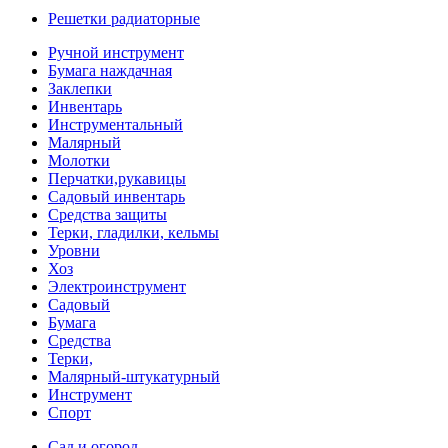
Решетки радиаторные
Ручной инструмент
Бумага наждачная
Заклепки
Инвентарь
Инструментальный
Малярный
Молотки
Перчатки,рукавицы
Садовый инвентарь
Средства защиты
Терки, гладилки, кельмы
Уровни
Хоз
Электроинструмент
Садовый
Бумага
Средства
Терки,
Малярный-штукатурный
Инструмент
Спорт
Сад и огород