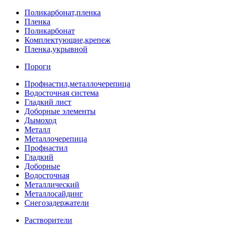
Поликарбонат,пленка
Пленка
Поликарбонат
Комплектующие,крепеж
Пленка,укрывной
Пороги
Профнастил,металлочерепица
Водосточная система
Гладкий лист
Доборные элементы
Дымоход
Металл
Металлочерепица
Профнастил
Гладкий
Доборные
Водосточная
Металлический
Металлосайдинг
Снегозадержатели
Растворители