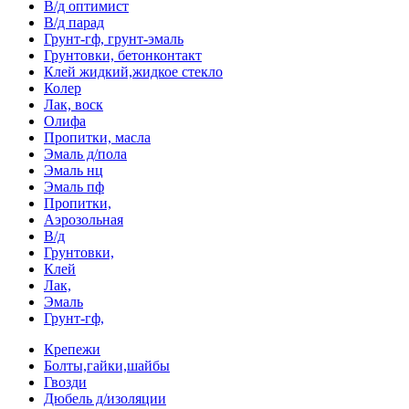
В/д оптимист
В/д парад
Грунт-гф, грунт-эмаль
Грунтовки, бетонконтакт
Клей жидкий,жидкое стекло
Колер
Лак, воск
Олифа
Пропитки, масла
Эмаль д/пола
Эмаль нц
Эмаль пф
Пропитки,
Аэрозольная
В/д
Грунтовки,
Клей
Лак,
Эмаль
Грунт-гф,
Крепежи
Болты,гайки,шайбы
Гвозди
Дюбель д/изоляции