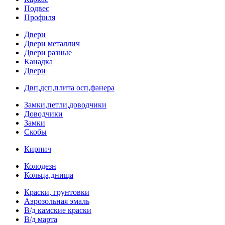
Подвес
Профиля
Двери
Двери металлич
Двери разные
Канадка
Двери
Двп,дсп,плита осп,фанера
Замки,петли,доводчики
Доводчики
Замки
Скобы
Кирпич
Колодезн
Кольца,днища
Краски, грунтовки
Аэрозольная эмаль
В/д камские краски
В/д марта