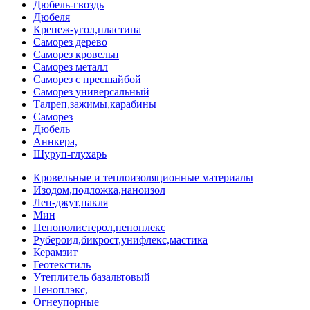
Дюбель-гвоздь
Дюбеля
Крепеж-угол,пластина
Саморез дерево
Саморез кровельн
Саморез металл
Саморез с пресшайбой
Саморез универсальный
Талреп,зажимы,карабины
Саморез
Дюбель
Аннкера,
Шуруп-глухарь
Кровельные и теплоизоляционные материалы
Изодом,подложка,наноизол
Лен-джут,пакля
Мин
Пенополистерол,пеноплекс
Рубероид,бикрост,унифлекс,мастика
Керамзит
Геотекстиль
Утеплитель базальтовый
Пеноплэкс,
Огнеупорные