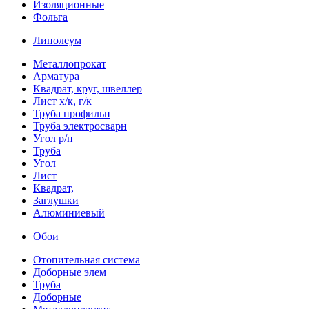
Изоляционные
Фольга
Линолеум
Металлопрокат
Арматура
Квадрат, круг, швеллер
Лист х/к, г/к
Труба профильн
Труба электросварн
Угол р/п
Труба
Угол
Лист
Квадрат,
Заглушки
Алюминиевый
Обои
Отопительная система
Доборные элем
Труба
Доборные