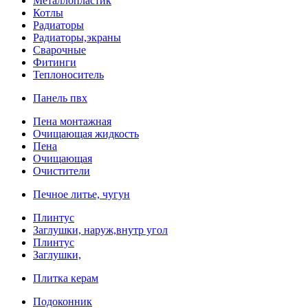
Металлопластик
Котлы
Радиаторы
Радиаторы,экраны
Сварочные
Фитинги
Теплоноситель
Панель пвх
Пена монтажная
Очищающая жидкость
Пена
Очищающая
Очистители
Печное литье, чугун
Плинтус
Заглушки, наруж,внутр угол
Плинтус
Заглушки,
Плитка керам
Подоконник