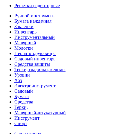
Решетки радиаторные
Ручной инструмент
Бумага наждачная
Заклепки
Инвентарь
Инструментальный
Малярный
Молотки
Перчатки,рукавицы
Садовый инвентарь
Средства защиты
Терки, гладилки, кельмы
Уровни
Хоз
Электроинструмент
Садовый
Бумага
Средства
Терки,
Малярный-штукатурный
Инструмент
Спорт
Сад и огород