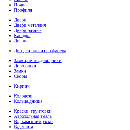
Подвес
Профиля
Двери
Двери металлич
Двери разные
Канадка
Двери
Двп,дсп,плита осп,фанера
Замки,петли,доводчики
Доводчики
Замки
Скобы
Кирпич
Колодезн
Кольца,днища
Краски, грунтовки
Аэрозольная эмаль
В/д камские краски
В/д марта