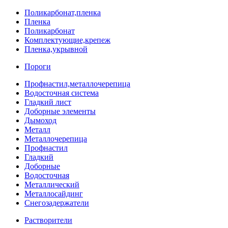
Поликарбонат,пленка
Пленка
Поликарбонат
Комплектующие,крепеж
Пленка,укрывной
Пороги
Профнастил,металлочерепица
Водосточная система
Гладкий лист
Доборные элементы
Дымоход
Металл
Металлочерепица
Профнастил
Гладкий
Доборные
Водосточная
Металлический
Металлосайдинг
Снегозадержатели
Растворители