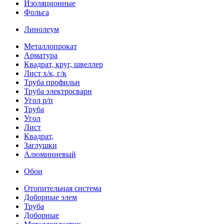
Изоляционные
Фольга
Линолеум
Металлопрокат
Арматура
Квадрат, круг, швеллер
Лист х/к, г/к
Труба профильн
Труба электросварн
Угол р/п
Труба
Угол
Лист
Квадрат,
Заглушки
Алюминиевый
Обои
Отопительная система
Доборные элем
Труба
Доборные