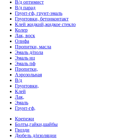
В/д оптимист
В/д парад
Грунт-гф, грунт-эмаль
Грунтовки, бетонконтакт
Клей жидкий,жидкое стекло
Колер
Лак, воск
Олифа
Пропитки, масла
Эмаль д/пола
Эмаль нц
Эмаль пф
Пропитки,
Аэрозольная
В/д
Грунтовки,
Клей
Лак,
Эмаль
Грунт-гф,
Крепежи
Болты,гайки,шайбы
Гвозди
Дюбель д/изоляции