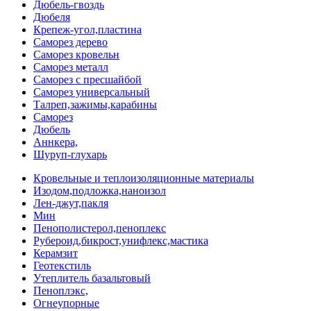
Дюбель-гвоздь
Дюбеля
Крепеж-угол,пластина
Саморез дерево
Саморез кровельн
Саморез металл
Саморез с пресшайбой
Саморез универсальный
Талреп,зажимы,карабины
Саморез
Дюбель
Аннкера,
Шуруп-глухарь
Кровельные и теплоизоляционные материалы
Изодом,подложка,наноизол
Лен-джут,пакля
Мин
Пенополистерол,пеноплекс
Рубероид,бикрост,унифлекс,мастика
Керамзит
Геотекстиль
Утеплитель базальтовый
Пеноплэкс,
Огнеупорные