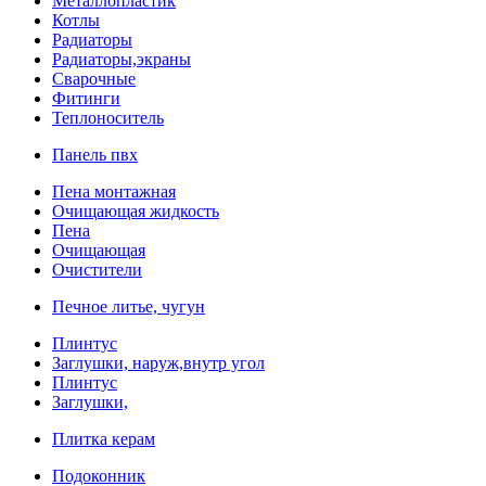
Металлопластик
Котлы
Радиаторы
Радиаторы,экраны
Сварочные
Фитинги
Теплоноситель
Панель пвх
Пена монтажная
Очищающая жидкость
Пена
Очищающая
Очистители
Печное литье, чугун
Плинтус
Заглушки, наруж,внутр угол
Плинтус
Заглушки,
Плитка керам
Подоконник