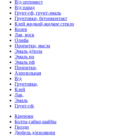
В/д оптимист
В/д парад
Грунт-гф, грунт-эмаль
Грунтовки, бетонконтакт
Клей жидкий,жидкое стекло
Колер
Лак, воск
Олифа
Пропитки, масла
Эмаль д/пола
Эмаль нц
Эмаль пф
Пропитки,
Аэрозольная
В/д
Грунтовки,
Клей
Лак,
Эмаль
Грунт-гф,
Крепежи
Болты,гайки,шайбы
Гвозди
Дюбель д/изоляции