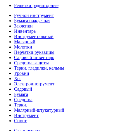
Решетки радиаторные
Ручной инструмент
Бумага наждачная
Заклепки
Инвентарь
Инструментальный
Малярный
Молотки
Перчатки,рукавицы
Садовый инвентарь
Средства защиты
Терки, гладилки, кельмы
Уровни
Хоз
Электроинструмент
Садовый
Бумага
Средства
Терки,
Малярный-штукатурный
Инструмент
Спорт
Сад и огород