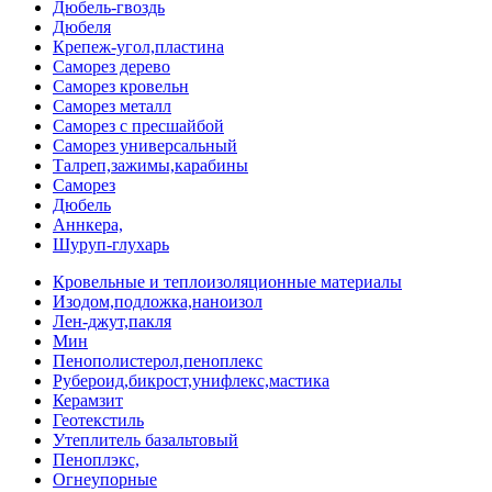
Дюбель-гвоздь
Дюбеля
Крепеж-угол,пластина
Саморез дерево
Саморез кровельн
Саморез металл
Саморез с пресшайбой
Саморез универсальный
Талреп,зажимы,карабины
Саморез
Дюбель
Аннкера,
Шуруп-глухарь
Кровельные и теплоизоляционные материалы
Изодом,подложка,наноизол
Лен-джут,пакля
Мин
Пенополистерол,пеноплекс
Рубероид,бикрост,унифлекс,мастика
Керамзит
Геотекстиль
Утеплитель базальтовый
Пеноплэкс,
Огнеупорные