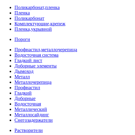
Поликарбонат,пленка
Пленка
Поликарбонат
Комплектующие,крепеж
Пленка,укрывной
Пороги
Профнастил,металлочерепица
Водосточная система
Гладкий лист
Доборные элементы
Дымоход
Металл
Металлочерепица
Профнастил
Гладкий
Доборные
Водосточная
Металлический
Металлосайдинг
Снегозадержатели
Растворители