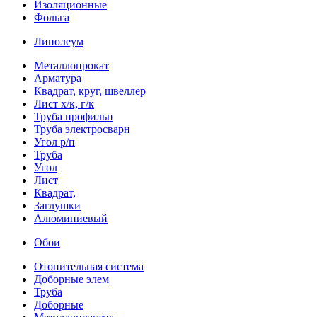
Изоляционные
Фольга
Линолеум
Металлопрокат
Арматура
Квадрат, круг, швеллер
Лист х/к, г/к
Труба профильн
Труба электросварн
Угол р/п
Труба
Угол
Лист
Квадрат,
Заглушки
Алюминиевый
Обои
Отопительная система
Доборные элем
Труба
Доборные