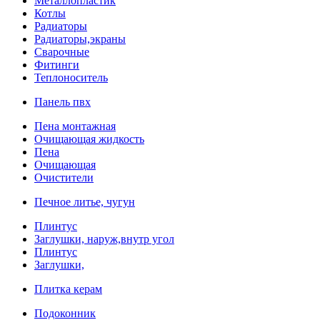
Металлопластик
Котлы
Радиаторы
Радиаторы,экраны
Сварочные
Фитинги
Теплоноситель
Панель пвх
Пена монтажная
Очищающая жидкость
Пена
Очищающая
Очистители
Печное литье, чугун
Плинтус
Заглушки, наруж,внутр угол
Плинтус
Заглушки,
Плитка керам
Подоконник