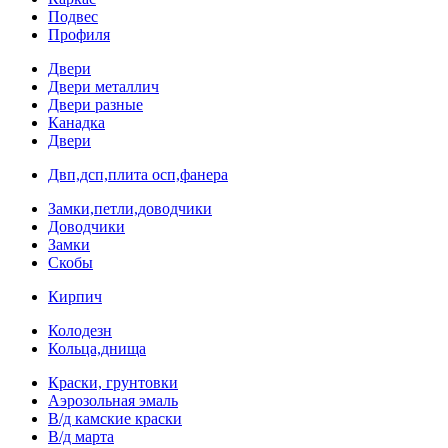
Подвес
Профиля
Двери
Двери металлич
Двери разные
Канадка
Двери
Двп,дсп,плита осп,фанера
Замки,петли,доводчики
Доводчики
Замки
Скобы
Кирпич
Колодезн
Кольца,днища
Краски, грунтовки
Аэрозольная эмаль
В/д камские краски
В/д марта