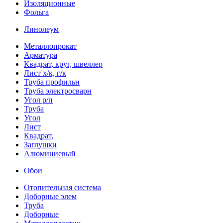
Изоляционные
Фольга
Линолеум
Металлопрокат
Арматура
Квадрат, круг, швеллер
Лист х/к, г/к
Труба профильн
Труба электросварн
Угол р/п
Труба
Угол
Лист
Квадрат,
Заглушки
Алюминиевый
Обои
Отопительная система
Доборные элем
Труба
Доборные