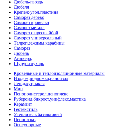
Дюбель-гвоздь
Дюбеля
Крепеж-угол,пластина
Саморез дерево
Саморез кровельн
Саморез металл
Саморез с пресшайбой
Саморез универсальный
Талреп,зажимы,карабины
Саморез
Дюбель
Аннкера,
Шуруп-глухарь
Кровельные и теплоизоляционные материалы
Изодом,подложка,наноизол
Лен-джут,пакля
Мин
Пенополистерол,пеноплекс
Рубероид,бикрост,унифлекс,мастика
Керамзит
Геотекстиль
Утеплитель базальтовый
Пеноплэкс,
Огнеупорные