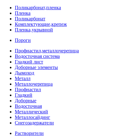
Поликарбонат,пленка
Пленка
Поликарбонат
Комплектующие,крепеж
Пленка,укрывной
Пороги
Профнастил,металлочерепица
Водосточная система
Гладкий лист
Доборные элементы
Дымоход
Металл
Металлочерепица
Профнастил
Гладкий
Доборные
Водосточная
Металлический
Металлосайдинг
Снегозадержатели
Растворители