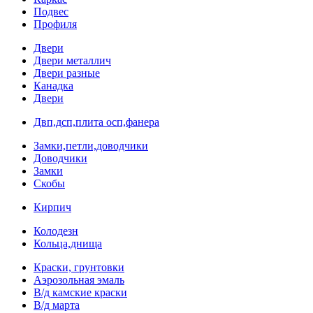
Подвес
Профиля
Двери
Двери металлич
Двери разные
Канадка
Двери
Двп,дсп,плита осп,фанера
Замки,петли,доводчики
Доводчики
Замки
Скобы
Кирпич
Колодезн
Кольца,днища
Краски, грунтовки
Аэрозольная эмаль
В/д камские краски
В/д марта