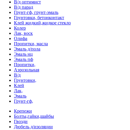
В/д оптимист
В/д парад
Грунт-гф, грунт-эмаль
Грунтовки, бетонконтакт
Клей жидкий,жидкое стекло
Колер
Лак, воск
Олифа
Пропитки, масла
Эмаль д/пола
Эмаль нц
Эмаль пф
Пропитки,
Аэрозольная
В/д
Грунтовки,
Клей
Лак,
Эмаль
Грунт-гф,
Крепежи
Болты,гайки,шайбы
Гвозди
Дюбель д/изоляции