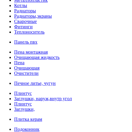
Металлопластик
Котлы
Радиаторы
Радиаторы,экраны
Сварочные
Фитинги
Теплоноситель
Панель пвх
Пена монтажная
Очищающая жидкость
Пена
Очищающая
Очистители
Печное литье, чугун
Плинтус
Заглушки, наруж,внутр угол
Плинтус
Заглушки,
Плитка керам
Подоконник