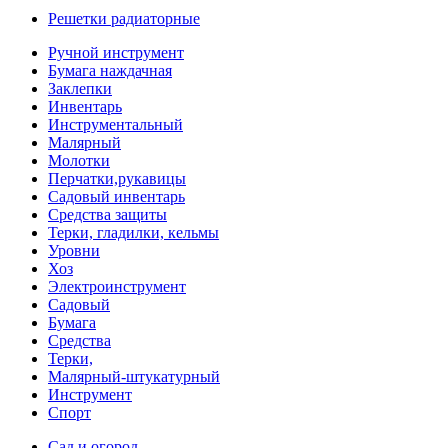
Решетки радиаторные
Ручной инструмент
Бумага наждачная
Заклепки
Инвентарь
Инструментальный
Малярный
Молотки
Перчатки,рукавицы
Садовый инвентарь
Средства защиты
Терки, гладилки, кельмы
Уровни
Хоз
Электроинструмент
Садовый
Бумага
Средства
Терки,
Малярный-штукатурный
Инструмент
Спорт
Сад и огород