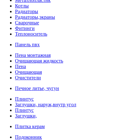
Металлопластик
Котлы
Радиаторы
Радиаторы,экраны
Сварочные
Фитинги
Теплоноситель
Панель пвх
Пена монтажная
Очищающая жидкость
Пена
Очищающая
Очистители
Печное литье, чугун
Плинтус
Заглушки, наруж,внутр угол
Плинтус
Заглушки,
Плитка керам
Подоконник