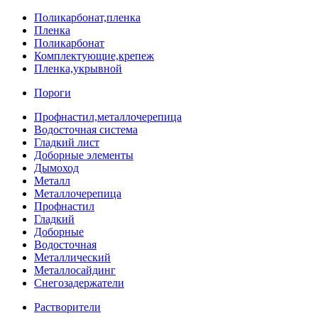
Поликарбонат,пленка
Пленка
Поликарбонат
Комплектующие,крепеж
Пленка,укрывной
Пороги
Профнастил,металлочерепица
Водосточная система
Гладкий лист
Доборные элементы
Дымоход
Металл
Металлочерепица
Профнастил
Гладкий
Доборные
Водосточная
Металлический
Металлосайдинг
Снегозадержатели
Растворители