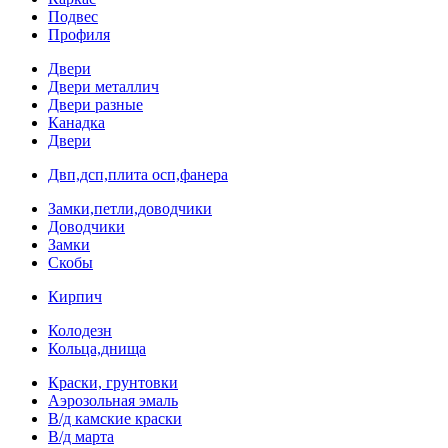
Подвес
Профиля
Двери
Двери металлич
Двери разные
Канадка
Двери
Двп,дсп,плита осп,фанера
Замки,петли,доводчики
Доводчики
Замки
Скобы
Кирпич
Колодезн
Кольца,днища
Краски, грунтовки
Аэрозольная эмаль
В/д камские краски
В/д марта