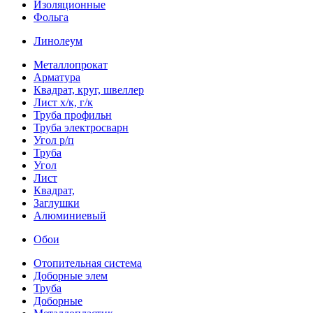
Изоляционные
Фольга
Линолеум
Металлопрокат
Арматура
Квадрат, круг, швеллер
Лист х/к, г/к
Труба профильн
Труба электросварн
Угол р/п
Труба
Угол
Лист
Квадрат,
Заглушки
Алюминиевый
Обои
Отопительная система
Доборные элем
Труба
Доборные