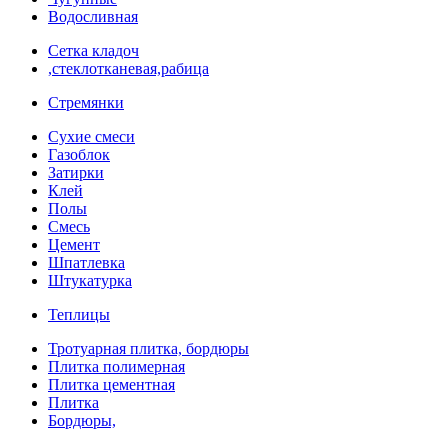
Водосливная
Сетка кладоч
,стеклотканевая,рабица
Стремянки
Сухие смеси
Газоблок
Затирки
Клей
Полы
Смесь
Цемент
Шпатлевка
Штукатурка
Теплицы
Тротуарная плитка, бордюры
Плитка полимерная
Плитка цементная
Плитка
Бордюры,