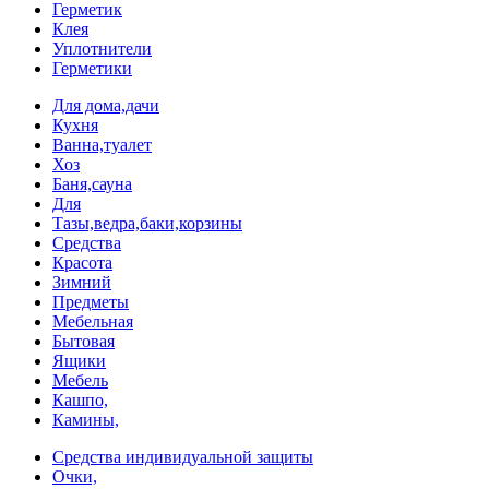
Герметик
Клея
Уплотнители
Герметики
Для дома,дачи
Кухня
Ванна,туалет
Хоз
Баня,сауна
Для
Тазы,ведра,баки,корзины
Средства
Красота
Зимний
Предметы
Мебельная
Бытовая
Ящики
Мебель
Кашпо,
Камины,
Средства индивидуальной защиты
Очки,