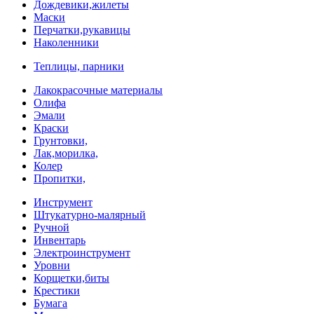
Дождевики,жилеты
Маски
Перчатки,рукавицы
Наколенники
Теплицы, парники
Лакокрасочные материалы
Олифа
Эмали
Краски
Грунтовки,
Лак,морилка,
Колер
Пропитки,
Инструмент
Штукатурно-малярный
Ручной
Инвентарь
Электроинструмент
Уровни
Корщетки,биты
Крестики
Бумага