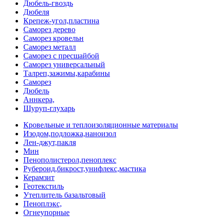
Дюбель-гвоздь
Дюбеля
Крепеж-угол,пластина
Саморез дерево
Саморез кровельн
Саморез металл
Саморез с пресшайбой
Саморез универсальный
Талреп,зажимы,карабины
Саморез
Дюбель
Аннкера,
Шуруп-глухарь
Кровельные и теплоизоляционные материалы
Изодом,подложка,наноизол
Лен-джут,пакля
Мин
Пенополистерол,пеноплекс
Рубероид,бикрост,унифлекс,мастика
Керамзит
Геотекстиль
Утеплитель базальтовый
Пеноплэкс,
Огнеупорные