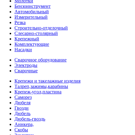
Молотки
Бензоинструмент
Автомобильный
Измерительный
Резка
Строительно-отделочный
Слесарно-столярный
Крепежный
Комплектующие
Насадки
Сварочное оборудование
Электроды
Сварочные
Крепежи и такелажные изделия
Талреп,зажимы,карабины
Крепеж-угол,пластина
Саморез
Дюбеля
Гвозди
Дюбель
Дюбель-гвоздь
Аннкера,
Скобы