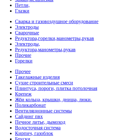
Петли,
Глазки
Сварка и газовоздушное оборудование
Электроды
Сварочные
Редуктора,горелки,манометры,рукав
Электроды,
Редуктора,манометры,рукав
Прочие
Горелки
Прочее
Такелажные изделия
Сухие строительные смеси
Плинтуса, пороги, плитка потолочная
Крепеж
Жби кольца, крышки, днища, люки.
Поликарбонат
Вентиляционные системы
Сайдинг пвх
Печное литье, дымоход
Водосточная система
Кирпич, газоблок
Бруски