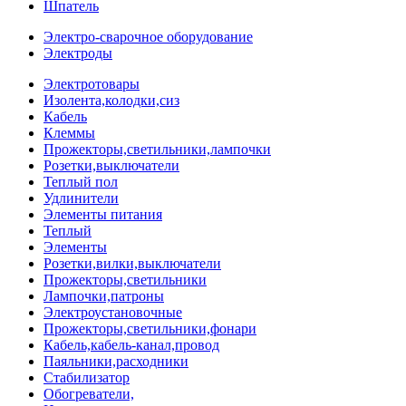
Шпатель
Электро-сварочное оборудование
Электроды
Электротовары
Изолента,колодки,сиз
Кабель
Клеммы
Прожекторы,светильники,лампочки
Розетки,выключатели
Теплый пол
Удлинители
Элементы питания
Теплый
Элементы
Розетки,вилки,выключатели
Прожекторы,светильники
Лампочки,патроны
Электроустановочные
Прожекторы,светильники,фонари
Кабель,кабель-канал,провод
Паяльники,расходники
Стабилизатор
Обогреватели,