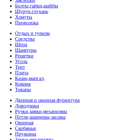
Заклепки
Болты,гайки,шайбы
Шуруп-глухарь
Хомуты
Проволока
Отдых и туризм
Средства
Щепа
Шампуры
Решетки
Уголь
Тент
Плита
Казан,мангал,
Коврик
Товары
Дверная и оконная фурнитура
Доводчики
Ручки,замки,механизмы
Петли,шарниры,засовы
Оконная
Скобяные
Пружины
Замки,механизмы