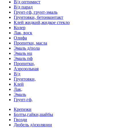
В/д оптимист
В/д парад
Грунт-гф, грунт-эмаль
Грунтовки, бетонконтакт
Клей жидкий,жидкое стекло
Колер
Лак, воск
Олифа
Пропитки, масла
Эмаль д/пола
Эмаль нц
Эмаль пф
Пропитки,
Аэрозольная
В/д
Грунтовки,
Клей
Лак,
Эмаль
Грунт-гф,
Крепежи
Болты,гайки,шайбы
Гвозди
Дюбель д/изоляции