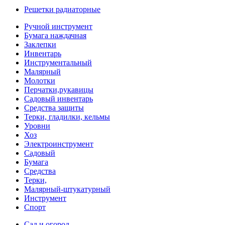
Решетки радиаторные
Ручной инструмент
Бумага наждачная
Заклепки
Инвентарь
Инструментальный
Малярный
Молотки
Перчатки,рукавицы
Садовый инвентарь
Средства защиты
Терки, гладилки, кельмы
Уровни
Хоз
Электроинструмент
Садовый
Бумага
Средства
Терки,
Малярный-штукатурный
Инструмент
Спорт
Сад и огород