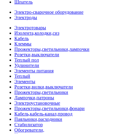
Шпатель
Электро-сварочное оборудование
Электроды
Электротовары
Изолента,колодки,сиз
Кабель
Клеммы
Прожекторы,светильники,лампочки
Розетки,выключатели
Теплый пол
Удлинители
Элементы питания
Теплый
Элементы
Розетки,вилки,выключатели
Прожекторы,светильники
Лампочки,патроны
Электроустановочные
Прожекторы,светильники,фонари
Кабель,кабель-канал,провод
Паяльники,расходники
Стабилизатор
Обогреватели,