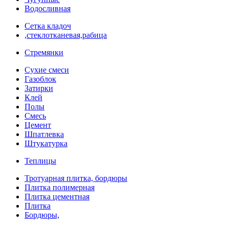
Водосливная
Сетка кладоч
,стеклотканевая,рабица
Стремянки
Сухие смеси
Газоблок
Затирки
Клей
Полы
Смесь
Цемент
Шпатлевка
Штукатурка
Теплицы
Тротуарная плитка, бордюры
Плитка полимерная
Плитка цементная
Плитка
Бордюры,