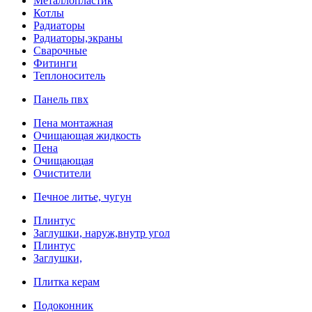
Металлопластик
Котлы
Радиаторы
Радиаторы,экраны
Сварочные
Фитинги
Теплоноситель
Панель пвх
Пена монтажная
Очищающая жидкость
Пена
Очищающая
Очистители
Печное литье, чугун
Плинтус
Заглушки, наруж,внутр угол
Плинтус
Заглушки,
Плитка керам
Подоконник