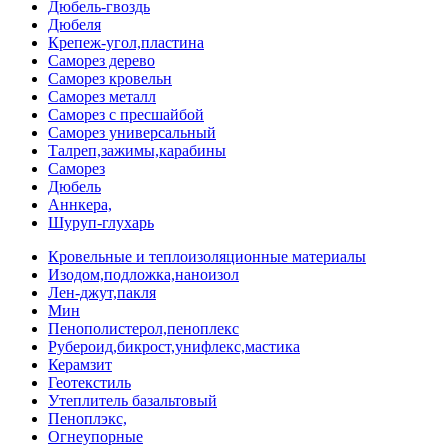
Дюбель-гвоздь
Дюбеля
Крепеж-угол,пластина
Саморез дерево
Саморез кровельн
Саморез металл
Саморез с пресшайбой
Саморез универсальный
Талреп,зажимы,карабины
Саморез
Дюбель
Аннкера,
Шуруп-глухарь
Кровельные и теплоизоляционные материалы
Изодом,подложка,наноизол
Лен-джут,пакля
Мин
Пенополистерол,пеноплекс
Рубероид,бикрост,унифлекс,мастика
Керамзит
Геотекстиль
Утеплитель базальтовый
Пеноплэкс,
Огнеупорные