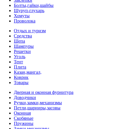
Заклепки
Болты,гайки,шайбы
Шуруп-глухарь
Хомуты
Проволока
Отдых и туризм
Средства
Щепа
Шампуры
Решетки
Уголь
Тент
Плита
Казан,мангал,
Коврик
Товары
Дверная и оконная фурнитура
Доводчики
Ручки,замки,механизмы
Петли,шарниры,засовы
Оконная
Скобяные
Пружины
Замки,механизмы