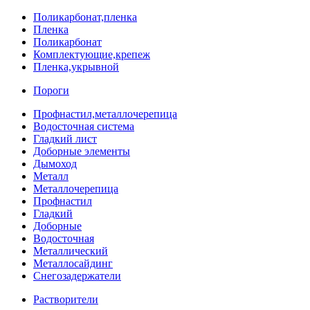
Поликарбонат,пленка
Пленка
Поликарбонат
Комплектующие,крепеж
Пленка,укрывной
Пороги
Профнастил,металлочерепица
Водосточная система
Гладкий лист
Доборные элементы
Дымоход
Металл
Металлочерепица
Профнастил
Гладкий
Доборные
Водосточная
Металлический
Металлосайдинг
Снегозадержатели
Растворители