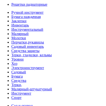
Решетки радиаторные
Ручной инструмент
Бумага наждачная
Заклепки
Инвентарь
Инструментальный
Малярный
Молотки
Перчатки,рукавицы
Садовый инвентарь
Средства защиты
Терки, гладилки, кельмы
Уровни
Хоз
Электроинструмент
Садовый
Бумага
Средства
Терки,
Малярный-штукатурный
Инструмент
Спорт
Сад и огород