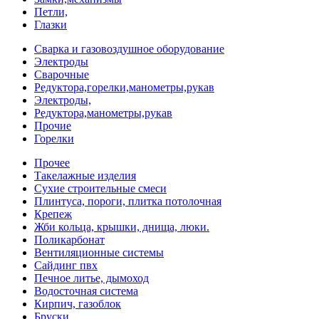
Петли,
Глазки
Сварка и газовоздушное оборудование
Электроды
Сварочные
Редуктора,горелки,манометры,рукав
Электроды,
Редуктора,манометры,рукав
Прочие
Горелки
Прочее
Такелажные изделия
Сухие строительные смеси
Плинтуса, пороги, плитка потолочная
Крепеж
Жби кольца, крышки, днища, люки.
Поликарбонат
Вентиляционные системы
Сайдинг пвх
Печное литье, дымоход
Водосточная система
Кирпич, газоблок
Бруски