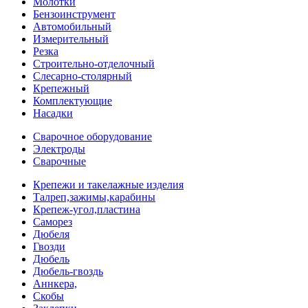
Молотки
Бензоинструмент
Автомобильный
Измерительный
Резка
Строительно-отделочный
Слесарно-столярный
Крепежный
Комплектующие
Насадки
Сварочное оборудование
Электроды
Сварочные
Крепежи и такелажные изделия
Талреп,зажимы,карабины
Крепеж-угол,пластина
Саморез
Дюбеля
Гвозди
Дюбель
Дюбель-гвоздь
Аннкера,
Скобы