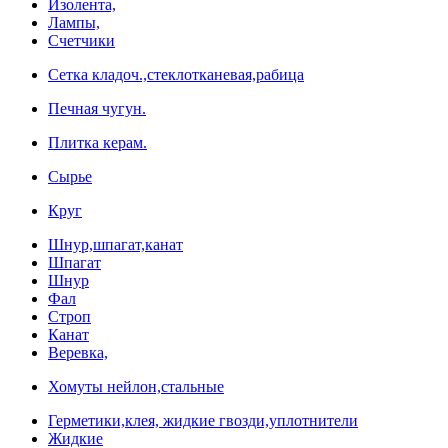
Изолента,
Лампы,
Счетчики
Сетка кладоч.,стеклотканевая,рабица
Печная чугун.
Плитка керам.
Сырье
Круг
Шнур,шпагат,канат
Шпагат
Шнур
Фал
Строп
Канат
Веревка,
Хомуты нейлон,стальные
Герметики,клея, жидкие гвозди,уплотнители
Жидкие