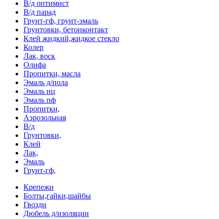
В/д оптимист
В/д парад
Грунт-гф, грунт-эмаль
Грунтовки, бетонконтакт
Клей жидкий,жидкое стекло
Колер
Лак, воск
Олифа
Пропитки, масла
Эмаль д/пола
Эмаль нц
Эмаль пф
Пропитки,
Аэрозольная
В/д
Грунтовки,
Клей
Лак,
Эмаль
Грунт-гф,
Крепежи
Болты,гайки,шайбы
Гвозди
Дюбель д/изоляции