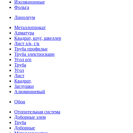
Изоляционные
Фольга
Линолеум
Металлопрокат
Арматура
Квадрат, круг, швеллер
Лист х/к, г/к
Труба профильн
Труба электросварн
Угол р/п
Труба
Угол
Лист
Квадрат,
Заглушки
Алюминиевый
Обои
Отопительная система
Доборные элем
Труба
Доборные