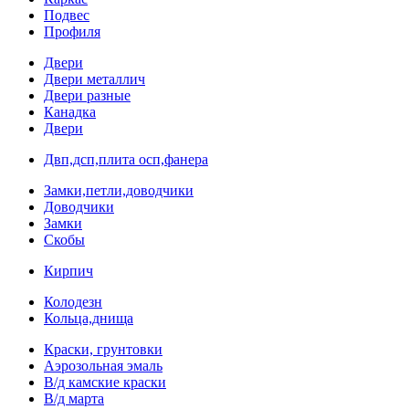
Подвес
Профиля
Двери
Двери металлич
Двери разные
Канадка
Двери
Двп,дсп,плита осп,фанера
Замки,петли,доводчики
Доводчики
Замки
Скобы
Кирпич
Колодезн
Кольца,днища
Краски, грунтовки
Аэрозольная эмаль
В/д камские краски
В/д марта