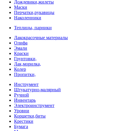
Дождевики,жилеты
Маски
Перчатки,рукавицы
Наколенники
Теплицы, парники
Лакокрасочные материалы
Олифа
Эмали
Краски
Грунтовки,
Лак,морилка,
Колер
Пропитки,
Инструмент
Штукатурно-малярный
Ручной
Инвентарь
Электроинструмент
Уровни
Корщетки,биты
Крестики
Бумага